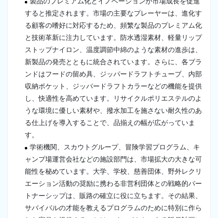
製品のプレミアム化とイノベーションが市場成長を促進
すると推定されます。市場の主要なプレーヤーは、進化す
る顧客の嗜好に対応するため、頻繁な製品のプレミアム化
と技術革新に注力しています。防水透湿素材、軽量リップ
ストップナイロン、温度調節中綿のような素材の進歩は、
新製品の発売とともに統合されています。さらに、各ブラ
ンドはフードの留め具、ジッパードラフトチューブ、内部
収納ポケット、ジッパードラフトカラーなどの機能を提供
し、快適性を高めています。リサイクルポリエステルのよ
うな環境に優しい素材や、撥水加工を施さない耐久性のあ
る仕上げを導入することで、品揃えの幅が広がっていま
す。
学術機関、スカウトグループ、冒険学習プログラム、キ
ャンプ場運営会社などの施設部門は、市場拡大の大きな可
能性を秘めています。大学、学校、慈善団体、野外レクリ
エーション活動の奨励に携わる非営利団体との戦略的パー
トナーシップは、販路の確立に役に立ちます。その結果、
サバイバルの才能を教えるプログラムのために特別に作ら