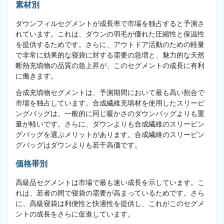
素材別
ダウンフィルセグメントが成長率で市場を独占すると予測さ
れています。これは、ダウンの羽毛が優れた圧縮性と保温性
を提供するためです。さらに、アウトドア活動のための軽量
で非常に効果的な寝袋に対する需要の急増と、魅力的な天然
断熱充填物の品質の急上昇が、このセグメントの成長に有利
に働きます。
合成充填物セグメントは、予測期間において最も高い割合で
市場を独占しています。合成繊維充填材を使用したスリーピ
ングバッグは、一般的に同じ暖かさのダウンバッグよりも重
量が軽いです。さらに、ダウンよりも合成繊維のスリーピン
グバッグを選ぶメリットがあります。合成繊維のスリーピン
グバッグはダウンよりも若干高価です。
価格帯別
高級品セグメントは市場で最も速い成長を示しています。こ
れは、若者の間で寝袋の需要が高まっているためです。さら
に、高級寝袋は利便性と快適性を提供し、これがこのセグメ
ントの成長をさらに促進しています。