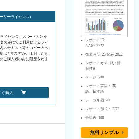
ユーザーライセンス）
イセンス : レポートPDFを
レポートID:
１名のみにてご利用頂けるライ
AA0522222
F内のテキスト等のコピー＆ペ
印刷は可能ですが、印刷したも
発表時期: 23-May-2022
Fのご購入者のみに限定されま
レポートカテゴリ: 情
報技術
ページ: 200
レポート言語： 英
語、日本語
すぐ購入
テーブル図: 90
レポート形式： PDF
合計表: 100
無料サンプル