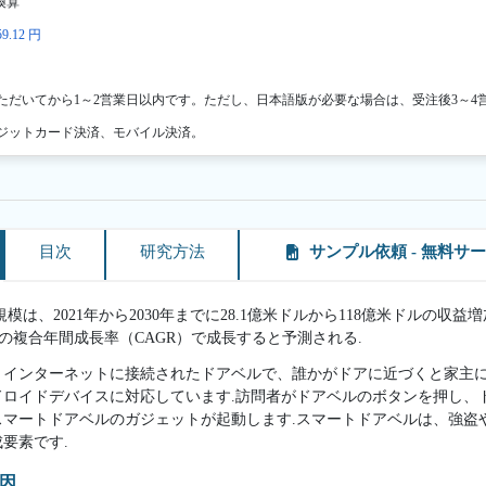
換算
9.12 円
ただいてから1～2営業日以内です。ただし、日本語版が必要な場合は、受注後3～4
ジットカード決済、モバイル決済。
目次
研究方法
サンプル依頼 - 無料サ
は、2021年から2030年までに28.1億米ドルから118億米ドルの収
%の複合年間成長率（CAGR）で成長すると予測される.
、インターネットに接続されたドアベルで、誰かがドアに近づくと家主に
ドロイドデバイスに対応しています.訪問者がドアベルのボタンを押し、
スマートドアベルのガジェットが起動します.スマートドアベルは、強盗
要素です.
因