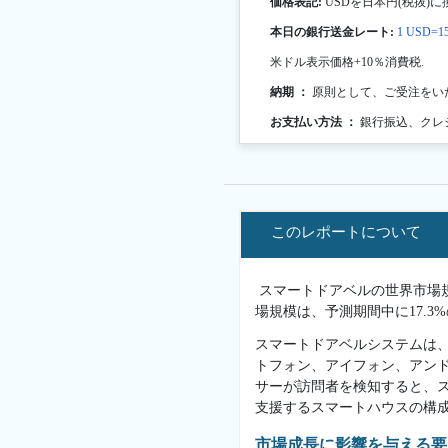
価格表記:
USDを日本円(税抜)に
本日の銀行送金レート:
1 USD=15
米ドル表示価格+10％消費税.
納期 ：
原則として、ご受注をい
お支払い方法 ：
銀行振込、クレ
このレポートについて
スマートドアベルの世界市場規模
場規模は、予測期間中に17.3
スマートドアベルシステムは
トフォン、アイフォン、アン
サーが訪問者を検知すると、
支援するスマートハウスの構成
市場成長に影響を与える要