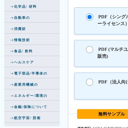
化学品/ 材料
PDF（シング
自動車の
ーライセンス
消費財
情報技術
PDF (マルチ
食品/ 飲料
販売)
ヘルスケア
電子部品/半導体の
PDF（法人向
産業用機械の
エネルギー/環境の
金融/保険について
無料サンプル
航空宇宙/ 防衛