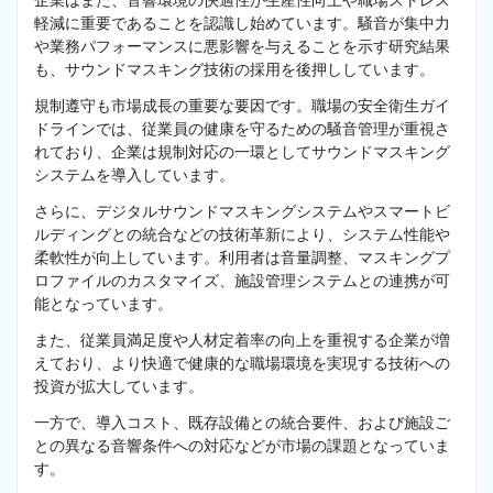
企業はまた、音響環境の快適性が生産性向上や職場ストレス
軽減に重要であることを認識し始めています。騒音が集中力
や業務パフォーマンスに悪影響を与えることを示す研究結果
も、サウンドマスキング技術の採用を後押ししています。
規制遵守も市場成長の重要な要因です。職場の安全衛生ガイ
ドラインでは、従業員の健康を守るための騒音管理が重視さ
れており、企業は規制対応の一環としてサウンドマスキング
システムを導入しています。
さらに、デジタルサウンドマスキングシステムやスマートビ
ルディングとの統合などの技術革新により、システム性能や
柔軟性が向上しています。利用者は音量調整、マスキングプ
ロファイルのカスタマイズ、施設管理システムとの連携が可
能となっています。
また、従業員満足度や人材定着率の向上を重視する企業が増
えており、より快適で健康的な職場環境を実現する技術への
投資が拡大しています。
一方で、導入コスト、既存設備との統合要件、および施設ご
との異なる音響条件への対応などが市場の課題となっていま
す。