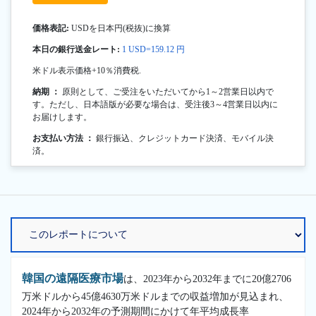
価格表記:
USDを日本円(税抜)に換算
本日の銀行送金レート:
1 USD=159.12 円
米ドル表示価格+10％消費税.
納期 ：
原則として、ご受注をいただいてから1～2営業日以内で
す。ただし、日本語版が必要な場合は、受注後3～4営業日以内に
お届けします。
お支払い方法 ：
銀行振込、クレジットカード決済、モバイル決
済。
韓国の遠隔医療市場
は、2023年から2032年までに20億2706
万米ドルから45億4630万米ドルまでの収益増加が見込まれ、
2024年から2032年の予測期間にかけて年平均成長率