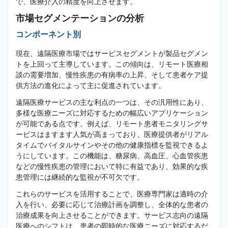
で、医療介入の精度を向上させます。
市場セグメンテーションの分析
コンポーネント別
現在、遠隔医療市場ではサービスセグメントが製品セグメン
トを上回って主導しています。この傾向は、リモート医療相
談の需要増加、慢性疾患の有病率の上昇、そして患者ケア提
供方法の進化によって主に促進されています。
遠隔医療サービスの主な利点の一つは、その汎用性にあり、
多様な医療ニーズに対応するための幅広いアプリケーション
が可能である点です。例えば、リモート患者モニタリングサ
ービスはますます人気が高まっており、医療提供者がリアル
タイムでバイタルサインやその他の健康指標を監視できるよ
うにしています。この機能は、糖尿病、高血圧、心血管疾患
などの慢性疾患の管理において特に有益であり、効果的な疾
患管理には継続的な監視が不可欠です。
これらのサービスを活用することで、医療専門家は適時の介
入を行い、必要に応じて治療計画を調整し、全体的な患者の
治療成果を向上させることができます。サービス志向の遠隔
医療へのシフトは、患者の即時的な医療ニーズに対応するだ