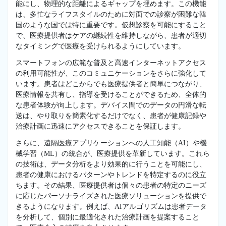
能にし、物理的な距離によるギャップを埋めます。この機能
は、多忙なライフスタイルのために対面での診察が困難な韓
国のような国では特に重要です。仮想診察を可能にすること
で、医療提供者はケアの継続性を維持しながら、患者が適切
なタイミングで医療を受けられるようにしています。
スマートフォンの広範な普及と高速インターネットアクセス
の利用可能性が、このコミュニケーションをさらに強化して
います。患者はどこからでも医療提供者と簡単につながり、
医療情報を共有し、指導を受けることができるため、全体的
な患者体験が向上します。デバイス間でのデータの円滑な転
送は、やり取りを簡素化するだけでなく、患者が健康記録や
治療計画に迅速にアクセスできることを保証します。
さらに、遠隔医療アプリケーションへの人工知能（AI）や機
械学習（ML）の統合が、医療提供を革新しています。これら
の技術は、データ分析をより効果的に行うことを可能にし、
患者の健康におけるパターンやトレンドを特定するのに役立
ちます。その結果、医療提供者は個々の患者の特定のニーズ
に応じたパーソナライズされた医療ソリューションを提供で
きるようになります。例えば、AIアルゴリズムは患者データ
を分析して、個別に最適化された治療計画を提案すること