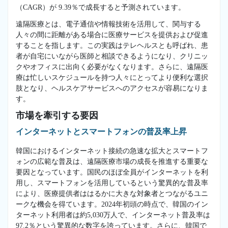
（CAGR）が 9.39％で成長すると予測されています。
遠隔医療とは、電子通信や情報技術を活用して、関与する
人々の間に距離がある場合に医療サービスを提供および促進
することを指します。この実践はテレヘルスとも呼ばれ、患
者が自宅にいながら医師と相談できるようになり、クリニッ
クやオフィスに出向く必要がなくなります。さらに、遠隔医
療は忙しいスケジュールを持つ人々にとってより便利な選択
肢となり、ヘルスケアサービスへのアクセスが容易になりま
す。
市場を牽引する要因
インターネットとスマートフォンの普及率上昇
韓国におけるインターネット接続の急速な拡大とスマートフ
ォンの広範な普及は、遠隔医療市場の成長を推進する重要な
要因となっています。国民のほぼ全員がインターネットを利
用し、スマートフォンを活用しているという驚異的な普及率
により、医療提供者ははるかに大きな対象者とつながるユニ
ークな機会を得ています。2024年初頭の時点で、韓国のイン
ターネット利用者は約5,030万人で、インターネット普及率は
97.2％という驚異的な数字を誇っています。さらに、韓国で