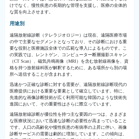
けでなく、慢性疾患の長期的な管理を支援し、医療の全体的
な質を向上させます。
用途別
遠隔放射線診断（テレラジオロジー）は現在、遠隔医療市場
の中で主要なセグメントとなっており、その診断における重
要な役割と医療施設全体での広範な導入によるものです。こ
の実践では、レントゲン、コンピューター断層撮影スキャン
（CT Scan）、磁気共鳴画像（MRI）を含む放射線画像を、資
格を持つ放射線科医が解釈するために、ある場所から別の場
所へ送信することが含まれます。
迅速かつ正確な診断に対する需要が、遠隔放射線診断現代の
医療提供における重要な要素として確立しています。特に、
先進的な画像診断技術が広く利用可能な韓国のような技術先
進国において、その重要性はさらに際立っています。
遠隔放射線診断が優位性を持つ主な要因の一つは、さまざま
な医療状況において迅速な診断の必要性が高まっていること
です。人口の高齢化や慢性疾患の有病率の上昇に伴い、画像
診断サービスの需要は劇的に増加しています。この傾向は、