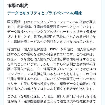
市場の制約
データセキュリティとプライバシーへの懸念
医療提供におけるデジタルプラットフォームへの依存が高ま
る中、患者情報の保護は最重要課題の一つとなっています。
データ漏洩やハッキングなどのサイバーセキュリティ脅威が
拡大することで、患者の機密性が危険にさらされるだけでな
く、遠隔医療サービスへの信頼も大きく損なわれています。
韓国では、個人情報保護法（PIPA）を筆頭に、個人情報を保
護するための厳格な法律が制定されています。この法律は、
医療データを含む個人情報の安全性と機密性を確保すること
を目的としています。しかし、これらの規制は患者情報の保
護に不可欠である一方、遠隔医療プロバイダーにはかなりの
コンプライアンス負担を強いるものでもあります。これらの
法律を遵守するために、プロバイダーは高度なサイバーセキ
ュリティ対策に多額の投資を行い、機密データを効果的に保
護するための厳格なプロトコルを確立する必要があります。
このような規制に違反した場合、厳しい罰則が科される可能
性があり、遠隔医療提供者にとって運営環境を複雑化させて