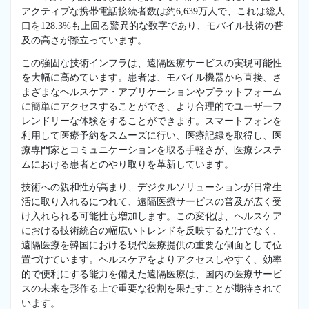
アクティブな携帯電話接続者数は約6,639万人で、これは総人
口を128.3%も上回る驚異的な数字であり、モバイル技術の普
及の高さが際立っています。
この強固な技術インフラは、遠隔医療サービスの実現可能性
を大幅に高めています。患者は、モバイル機器から直接、さ
まざまなヘルスケア・アプリケーションやプラットフォーム
に簡単にアクセスすることができ、より合理的でユーザーフ
レンドリーな体験をすることができます。スマートフォンを
利用して医療予約をスムーズに行い、医療記録を取得し、医
療専門家とコミュニケーションを取る手軽さが、医療システ
ムにおける患者とのやり取りを革新しています。
技術への親和性が高まり、デジタルソリューションが日常生
活に取り入れるにつれて、遠隔医療サービスの普及が広く受
け入れられる可能性も増加します。この変化は、ヘルスケア
における技術統合の幅広いトレンドを反映するだけでなく、
遠隔医療を韓国における現代医療提供の重要な側面として位
置づけています。ヘルスケアをよりアクセスしやすく、効率
的で便利にする能力を備えた遠隔医療は、国内の医療サービ
スの未来を形作る上で重要な役割を果たすことが期待されて
います。