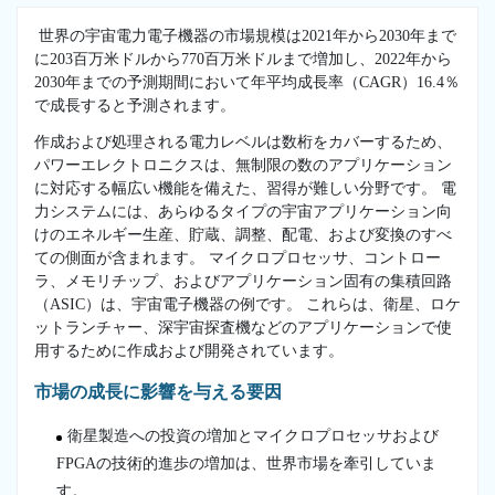
世界の宇宙電力電子機器の市場規模は2021年から2030年まで
に203百万米ドルから770百万米ドルまで増加し、2022年から
2030年までの予測期間において年平均成長率（CAGR）16.4％
で成長すると予測されます。
作成および処理される電力レベルは数桁をカバーするため、
パワーエレクトロニクスは、無制限の数のアプリケーション
に対応する幅広い機能を備えた、習得が難しい分野です。 電
力システムには、あらゆるタイプの宇宙アプリケーション向
けのエネルギー生産、貯蔵、調整、配電、および変換のすべ
ての側面が含まれます。 マイクロプロセッサ、コントロー
ラ、メモリチップ、およびアプリケーション固有の集積回路
（ASIC）は、宇宙電子機器の例です。 これらは、衛星、ロケ
ットランチャー、深宇宙探査機などのアプリケーションで使
用するために作成および開発されています。
市場の成長に影響を与える要因
衛星製造への投資の増加とマイクロプロセッサおよび
FPGAの技術的進歩の増加は、世界市場を牽引していま
す。