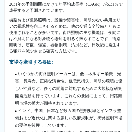
2031年の予測期間にかけて年平均成長率（CAGR）が5.31％で
成長すると予測されています。
街路および道路照明は、設備や障害物、照明のない共用エリ
アの視認性を向上させるために、他の交通安全設備とともに
使用されることが多いです。街路照明の主な機能は、夜間に
は不鮮明になる対象物や場所を明るく照らすことです。街路
照明は、窃盗、強盗、器物損壊、汚損など、日没後に発生す
る犯罪を減少させる確実な方法です。
市場を牽引する要因:
いくつかの街路照明メーカーは、低エネルギー消費、光
害、長寿命、正確な演色性、低電気損失、照明の環境に優
しい性質など、多くの問題に対処するために大規模な研究
開発活動を行っています。これらの要因によって、街路照
明市場の拡大が期待されています。
インド、中国、日本など数カ国の照明効率とインフラ整
備および近代化に関する厳しい政府規制が、街路照明市場
の要件を後押ししています。