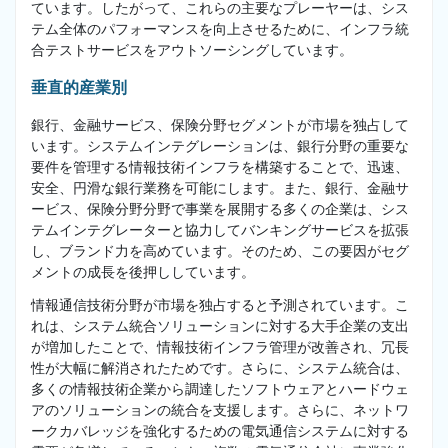
ています。したがって、これらの主要なプレーヤーは、シス
テム全体のパフォーマンスを向上させるために、インフラ統
合テストサービスをアウトソーシングしています。
垂直的産業別
銀行、金融サービス、保険分野セグメントが市場を独占して
います。システムインテグレーションは、銀行分野の重要な
要件を管理する情報技術インフラを構築することで、迅速、
安全、円滑な銀行業務を可能にします。また、銀行、金融サ
ービス、保険分野分野で事業を展開する多くの企業は、シス
テムインテグレーターと協力してバンキングサービスを拡張
し、ブランド力を高めています。そのため、この要因がセグ
メントの成長を後押ししています。
情報通信技術分野が市場を独占すると予測されています。こ
れは、システム統合ソリューションに対する大手企業の支出
が増加したことで、情報技術インフラ管理が改善され、冗長
性が大幅に解消されたためです。さらに、システム統合は、
多くの情報技術企業から調達したソフトウェアとハードウェ
アのソリューションの統合を支援します。さらに、ネットワ
ークカバレッジを強化するための電気通信システムに対する