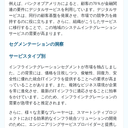
例えば、バンクオブアメリカによると、顧客の70％が金融関
連の要件にデジタルサービスを利用しています。デジタルサ
ービスは、同行の顧客基盤を発展させ、市場での競争力を維
持するのに役に立ちます。さらに、組織がこうしたサービス
に移行することで、この地域のシステムインテグレーション
サービスの需要が高まります。
セグメンテーションの洞察
サービスタイプ別
インフラインテグレーションセグメントが市場を独占しまし
た。この背景には、価格を注視しつつ、俊敏性、回復力、安
全性に優れた統合ITインフラを提供することへの要求が高ま
っていることがあります。また、複雑なビジネス環境が企業
を常に進化させ、最新のITインフラに適応させることに拍車
をかけています。このため、インフラインテグレーションの
需要が急増すると推定されます。
さらに、様々な主要なプレーヤーは、スマートシティプロジ
ェクトにおける効果的なインフラ統合ソリューションの開発
のために、エンジニアリングサービスプロバイダーと提携し