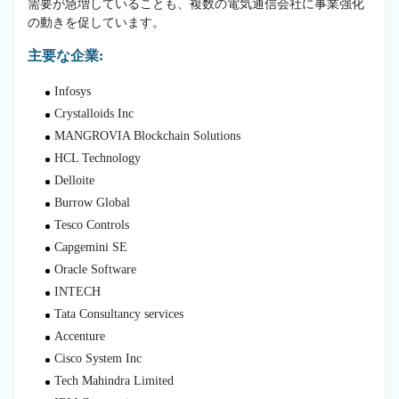
需要が急増していることも、複数の電気通信会社に事業強化
の動きを促しています。
主要な企業:
Infosys
Crystalloids Inc
MANGROVIA Blockchain Solutions
HCL Technology
Delloite
Burrow Global
Tesco Controls
Capgemini SE
Oracle Software
INTECH
Tata Consultancy services
Accenture
Cisco System Inc
Tech Mahindra Limited