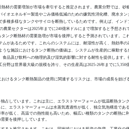
断熱材の需要増加が市場を牽引すると推定されます。農業分野では、砂
バイオエネルギー製造やごみ価格低減のための嫌気性消化槽、廃水タン
で多種多様なタンクやサイロを断熱しているためです。例えば、インド
ドの農業セクターは2025年までに240億米ドルにまで増加すると予想され
るタンク断熱材の需要急増が市場を後押しすると予測されています。こ
テムがあるためです。これらのシステムには、耐湿性が高く、熱効率の
ような施設におけるタンク断熱の価値は、システムが生産的に稼動する
、食品及び飲料への物理的及び湿気的影響に対する耐性を提供します。
分野は世界最大級の規模を誇り、その生産高は2025-26年までに5,35
におけるタンク断熱製品の使用に関連するリスクは、市場の成長を妨げ
を独占しています。これは主に、エラストマーフォームが低温断熱タン
らに、エラストマーフォームは水蒸気透過性が低く、独立気泡構造であ
導率が低く、高温での熱性能も高いため、幅広い種類のタンクの断熱に
の需要を後押ししています。
占すると推定されます。これは、同地域における投資の急増、工業化の