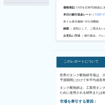
価格表記:
USDを日本円(税抜)に
本日の銀行送金レート:
1 USD=15
米ドル表示価格+10％消費税.
納期 ：
原則として、ご受注をい
お支払い方法 ：
銀行振込、クレ
このレポートについて
世界のタンク断熱材市場は、202
予測期間にかけて年平均成長率（
タンク断熱材は、工業用タン
ために使用される材料または
市場を牽引する要因：