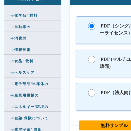
化学品/ 材料
PDF（シング
自動車の
ーライセンス
消費財
情報技術
PDF (マルチ
食品/ 飲料
販売)
ヘルスケア
電子部品/半導体の
PDF（法人向
産業用機械の
エネルギー/環境の
金融/保険について
無料サンプル
航空宇宙/ 防衛