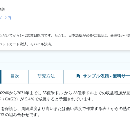
換算
9.12 円
ただいてから1～2営業日以内です。ただし、日本語版が必要な場合は、受注後3～4
ジットカード決済、モバイル決済。
目次
研究方法
サンプル依頼 - 無料サ
2年から2031年までに 55億米ドル から 88億米ドルまでの収益増加が見込
CAGR）が 5.4％で成長すると予測されています。
クを保護し、周囲温度より高いまたは低い温度で作業する表面からの熱
材料の組み合わせです。