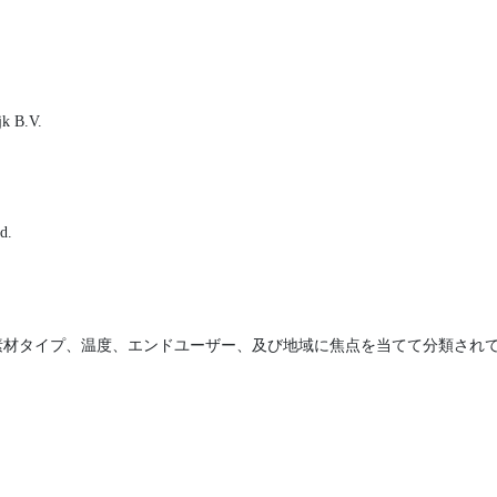
jk B.V.
d.
素材タイプ、温度、エンドユーザー、及び地域に焦点を当てて分類され