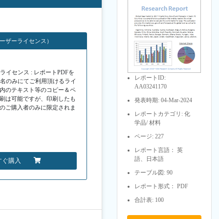
ユーザーライセンス）
イセンス : レポートPDFを
レポートID:
１名のみにてご利用頂けるライ
AA03241170
F内のテキスト等のコピー＆ペ
印刷は可能ですが、印刷したも
発表時期: 04-Mar-2024
Fのご購入者のみに限定されま
レポートカテゴリ: 化
学品/ 材料
ページ: 227
レポート言語： 英
語、日本語
すぐ購入
テーブル図: 90
レポート形式： PDF
合計表: 100