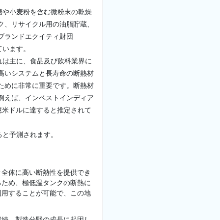
糖や小麦粉を含む微粉末の乾燥
ク、リサイクル用の油脂貯蔵、
ブランドエクイティ財団
ています。
れは主に、食品及び飲料業界に
高いシステムと長寿命の断熱材
ために非常に重要です。断熱材
例えば、インベストインディア
0億米ドルに達すると推定されて
ると予測されます。
ク全体に高い断熱性を提供でき
るため、極低温タンクの断熱に
利用することが可能で、この地
継続、製造分野の成長に起因し