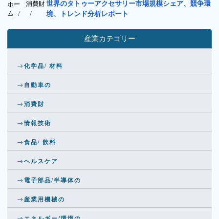
消費財
世界のタトゥーアクセサリー市場規模シェア、競争環
ホー
ム /
/
境、トレンド分析レポート
産業カテゴリー
化学品/ 材料
自動車の
消費財
情報技術
食品/ 飲料
ヘルスケア
電子部品/半導体の
産業用機械の
エネルギー/環境の