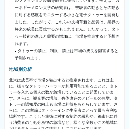
ルファッション製品を顧客に提供しています。例えば、カ
ーネギーメロン大学の研究者は、被験者の動きとその動き
に対する感度をモニターする小さな電子タトゥーを開発し
ました。したがって、これらの技術革新と品質は、業界の
将来の成長に貢献するかもしれません。したがって、タト
ゥー技術の進歩と需要の増加は、市場を推進すると予想さ
れます。
タトゥーの禁止、制限、禁止は市場の成長を阻害すると
予測されます。
地域別分析
北米は成長率で市場を独占すると推定されます。これは主
に、様々なタトゥーパーラーが利用可能であることと、タト
ゥーを入れる個人の数が急増していることに起因していま
す。さらに、観光客の増加、身体改造のアピールの急増、タ
トゥーの認知度の向上も市場に利益をもたらしています。さ
らに、この地域はタトゥーインク生産者にとって最も有利な
場所です。こうした施術に対する制約の緩和や、都市化に伴
う消費者の可処分所得の急増など、様々な変数がこの地域に
おけるタトゥー人気の後押ししにつながっています。