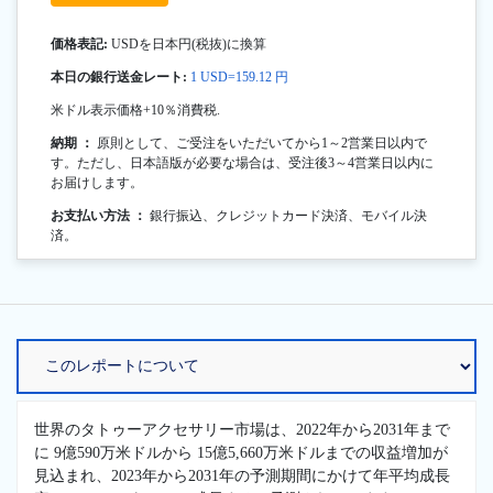
価格表記:
USDを日本円(税抜)に換算
本日の銀行送金レート:
1 USD=159.12 円
米ドル表示価格+10％消費税.
納期 ：
原則として、ご受注をいただいてから1～2営業日以内で
す。ただし、日本語版が必要な場合は、受注後3～4営業日以内に
お届けします。
お支払い方法 ：
銀行振込、クレジットカード決済、モバイル決
済。
世界のタトゥーアクセサリー市場は、2022年から2031年まで
に 9億590万米ドルから 15億5,660万米ドルまでの収益増加が
見込まれ、2023年から2031年の予測期間にかけて年平均成長