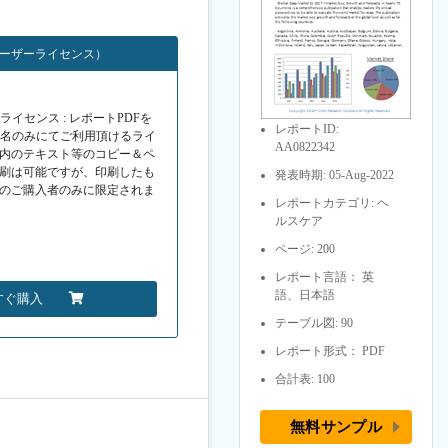
ユーザーライセンス）
イセンス : レポートPDFを
レポートID:
１名のみにてご利用頂けるライ
AA0822342
F内のテキスト等のコピー＆ペ
印刷は可能ですが、印刷したも
発表時期: 05-Aug-2022
Fのご購入者のみに限定されま
レポートカテゴリ: ヘ
ルスケア
ページ: 200
レポート言語： 英
語、日本語
すぐ購入
テーブル図: 90
レポート形式： PDF
合計表: 100
無料サンプル