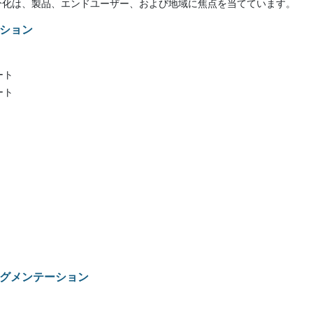
分化は、製品、エンドユーザー、および地域に焦点を当てています。
ション
ート
ート
グメンテーション