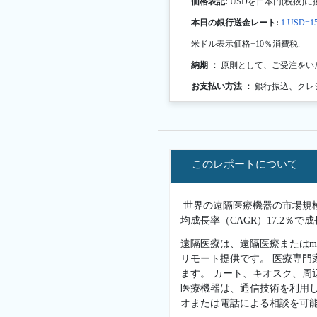
価格表記:
USDを日本円(税抜)に
本日の銀行送金レート:
1 USD=15
米ドル表示価格+10％消費税.
納期 ：
原則として、ご受注をい
お支払い方法 ：
銀行振込、クレ
このレポートについて
世界の遠隔医療機器の市場規模は2
均成長率（CAGR）17.2％
遠隔医療は、遠隔医療またはm-
リモート提供です。 医療専
ます。 カート、キオスク、周
医療機器は、通信技術を利用
オまたは電話による相談を可