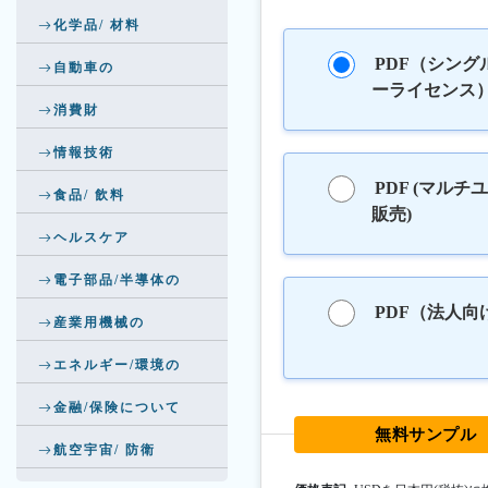
化学品/ 材料
PDF（シング
自動車の
ーライセンス
消費財
情報技術
PDF (マルチ
食品/ 飲料
販売)
ヘルスケア
電子部品/半導体の
PDF（法人向
産業用機械の
エネルギー/環境の
金融/保険について
無料サンプル
航空宇宙/ 防衛