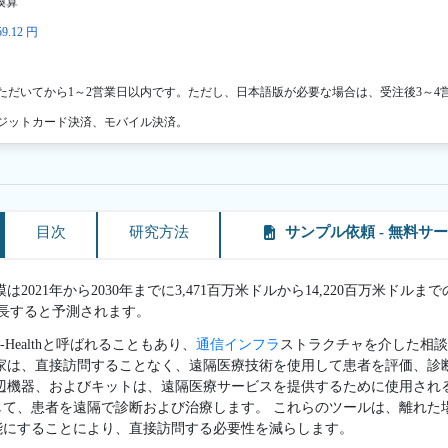
換算
9.12 円
ただいてから1～2営業日以内です。ただし、日本語版が必要な場合は、受注後3～4
ジットカード決済、モバイル決済。
目次
研究方法
サンプル依頼 - 無料サ
021年から2030年までに3,471百万米ドルから14,220百万米ドル
で成長すると予測されます。
Healthと呼ばれることもあり、
通信インフラ
ストラクチャを介した相談
門家は、直接訪問することなく、遠隔医療技術を使用して患者を評価、診
辺機器、およびキットは、遠隔医療サービスを提供するために使用され
して、患者を遠隔で診断および治療します。 これらのツールは、離れた
能にすることにより、直接訪問する必要性を減らします。