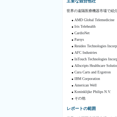
主要な競合他社
世界の遠隔医療機器市場で紹
AMD Global Telemedicine
Iris Telehealth
CardioNet
Parsys
Resideo Technologies Incorp
AFC Industries
InTouch Technologies Incor
Allscripts Healthcare Soluti
Cura Carts and Ergotron
IBM Corporation
American Well
Koninklijke Philips N.V.
その他
レポートの範囲