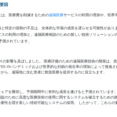
要因
には、医療費を削減するための
遠隔医療
サービスの利用の増加や、世界
格と特定の規制の不足は、全体的な市場の成長を遅らせる可能性があり
ビスの利用の増加と、遠隔医療相談のための新しい技術ソリューション
予測されています。
にプラスの影響を及ぼしました。 医療評価のための遠隔医療技術の開発は、
VID-19パンデミックおよび世界的な封鎖の発生率の増加によって推進さ
ながら、遠隔地に住む患者に救急医療を提供するのに役立ちます。
場シェアを獲得し、予測期間中に有利な成長を遂げると予測されています
利益のために高度な医療技術の使用に関するシステムを確立するための政
必要性を隠す新しい持続可能なシステムの採用。 したがって、これらの