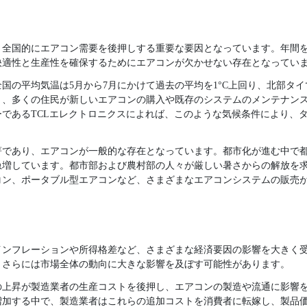
、全国的にエアコン需要を後押しする重要な要因となっています。年間
快適性と生産性を確保するためにエアコンが欠かせない存在となってい
の平均気温は5月から7月にかけて過去の平均を1°C上回り、北部タイで
り、多くの住民が新しいエアコンの購入や既存のシステムのメンテナン
であるTCLエレクトロニクスによれば、このような気候条件により、タ
。
著であり、エアコンが一般的な存在となっています。都市化が進む中で
急増しています。都市部および農村部の人々が厳しい暑さからの解放を
コン、ポータブル型エアコンなど、さまざまなエアコンシステムの販売
インフレーションや所得格差など、さまざまな経済要因の影響を大きく
、さらには市場全体の動向に大きな影響を及ぼす可能性があります。
の上昇が製造業者の生産コストを後押し、エアコンの製造や流通に影響
増加する中で、製造業者はこれらの追加コストを消費者に転嫁し、製品