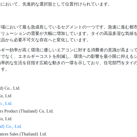
途において、先進的な選択肢として位置付けられています。
市場において最も急成長しているセグメントの一つです。急速に進む都
ソリューションの需要が大幅に増加しています。タイの高温多湿な気候
沢品から必要不可欠な存在へと変化しています。
ルギー効率が高く環境に優しいエアコンに対する消費者の意識が高まっ
けでなく、エネルギーコストを削減し、環境への影響を最小限に抑える
効率的な生活を目指す広範な動きの一環を示しており、住宅部門をタイ
ます。
d) Co., Ltd.
Co, Ltd
., Ltd.
rs Product (Thailand} Co, Ltd.
o, Ltd.
nd} Co., Ltd
.
nces Sales (Thailand} Ltd.