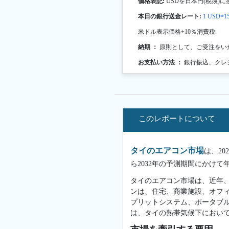
価格表記:
USDを日本円(税抜)に
本日の銀行送金レート:
1 USD=15
米ドル表示価格+10％消費税.
納期 ：
原則として、ご受注をい
お支払い方法 ：
銀行振込、クレ
このレポートについて
タイのエアコン市場
は、20
ら2032年の予測期間にかけて
タイのエアコン市場は、近年
ンは、住宅、商業施設、オフ
プリットシステム、ポータブ
は、タイの熱帯気候下におい