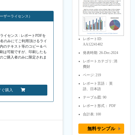
ユーザーライセンス）
イセンス : レポートPDFを
レポートID:
１名のみにてご利用頂けるライ
AA12241402
F内のテキスト等のコピー＆ペ
印刷は可能ですが、印刷したも
発表時期: 26-Dec-2024
Fのご購入者のみに限定されま
レポートカテゴリ: 消
費財
ページ: 219
レポート言語： 英
語、日本語
すぐ購入
テーブル図: 90
レポート形式： PDF
合計表: 100
無料サンプル