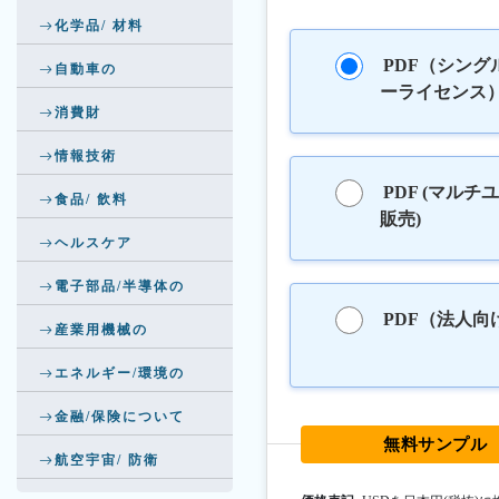
化学品/ 材料
PDF（シング
自動車の
ーライセンス
消費財
情報技術
PDF (マルチ
食品/ 飲料
販売)
ヘルスケア
電子部品/半導体の
PDF（法人向
産業用機械の
エネルギー/環境の
金融/保険について
無料サンプル
航空宇宙/ 防衛