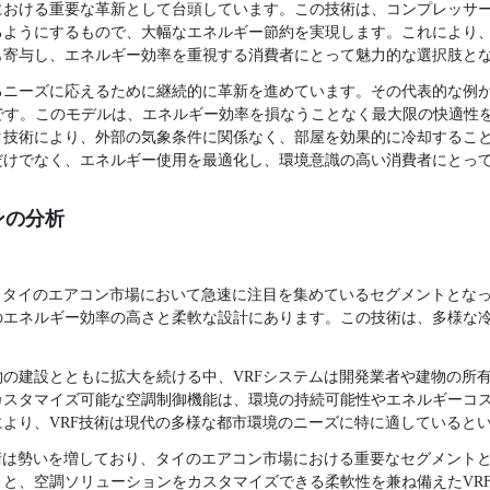
における重要な革新として台頭しています。この技術は、コンプレッサ
るようにするもので、大幅なエネルギー節約を実現します。これにより
も寄与し、エネルギー効率を重視する消費者にとって魅力的な選択肢と
ニーズに応えるために継続的に革新を進めています。その代表的な例が、
です。このモデルは、エネルギー効率を損なうことなく最大限の快適性
タ技術により、外部の気象条件に関係なく、部屋を効果的に冷却するこ
だけでなく、エネルギー使用を最適化し、環境意識の高い消費者にとっ
ンの分析
、タイのエアコン市場において急速に注目を集めているセグメントとなっ
のエネルギー効率の高さと柔軟な設計にあります。この技術は、多様な
の建設とともに拡大を続ける中、VRFシステムは開発業者や建物の所
カスタマイズ可能な空調制御機能は、環境の持続可能性やエネルギーコ
より、VRF技術は現代の多様な都市環境のニーズに特に適していると
術は勢いを増しており、タイのエアコン市場における重要なセグメント
と、空調ソリューションをカスタマイズできる柔軟性を兼ね備えたVR