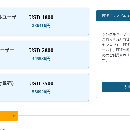
PDF（シングル
USD 1800
ルユーザ
）
286416円
シングルユーザーラ
ご購入された方
センスです。PD
USD 2800
ユーザー
ースト、PDFの
ののご利用もPD
445536円
す。
USD 3500
け販売）
今
556920円