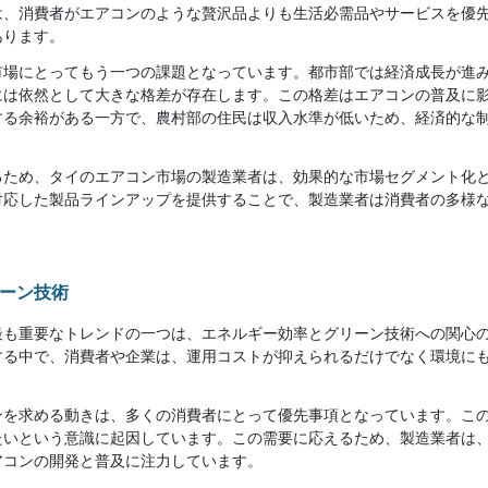
は、消費者がエアコンのような贅沢品よりも生活必需品やサービスを優
あります。
市場にとってもう一つの課題となっています。都市部では経済成長が進
には依然として大きな格差が存在します。この格差はエアコンの普及に
する余裕がある一方で、農村部の住民は収入水準が低いため、経済的な
るため、タイのエアコン市場の製造業者は、効果的な市場セグメント化
対応した製品ラインアップを提供することで、製造業者は消費者の多様
ーン技術
最も重要なトレンドの一つは、エネルギー効率とグリーン技術への関心
する中で、消費者や企業は、運用コストが抑えられるだけでなく環境に
ンを求める動きは、多くの消費者にとって優先事項となっています。こ
たいという意識に起因しています。この需要に応えるため、製造業者は
アコンの開発と普及に注力しています。