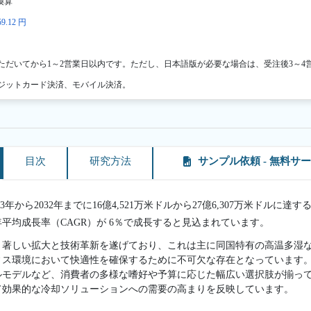
換算
9.12 円
ただいてから1～2営業日以内です。ただし、日本語版が必要な場合は、受注後3～4
ジットカード決済、モバイル決済。
目次
研究方法
サンプル依頼 - 無料サ
23年から2032年までに16億4,521万米ドルから27億6,307万米ドルに達
年平均成長率（CAGR）が 6％で成長すると見込まれています。
、著しい拡大と技術革新を遂げており、これは主に同国特有の高温多湿
ィス環境において快適性を確保するために不可欠な存在となっています
ルモデルなど、消費者の多様な嗜好や予算に応じた幅広い選択肢が揃っ
て効果的な冷却ソリューションへの需要の高まりを反映しています。