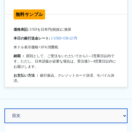
無料サンプル
価格表記:
USDを日本円(税抜)に換算
本日の銀行送金レート:
1 USD=159.12 円
米ドル表示価格+10％消費税.
納期 ：
原則として、ご受注をいただいてから1～2営業日以内で
す。ただし、日本語版が必要な場合は、受注後3～4営業日以内に
お届けします。
お支払い方法 ：
銀行振込、クレジットカード決済、モバイル決
済。