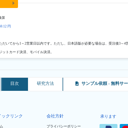
換算
9.12 円
ただいてから1～2営業日以内です。ただし、日本語版が必要な場合は、受注後3～4
ジットカード決済、モバイル決済。
目次
研究方法
サンプル依頼 - 無料サ
イックリンク
会社方針
承ります
ム
プライバシーポリシー