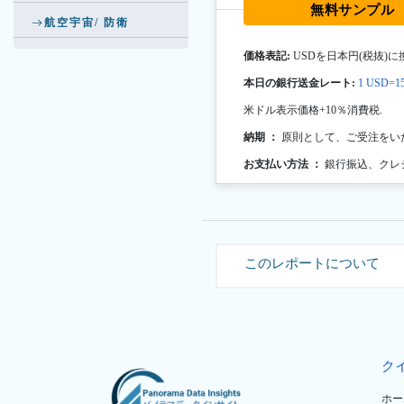
無料サンプル
航空宇宙/ 防衛
価格表記:
USDを日本円(税抜)に
本日の銀行送金レート:
1 USD=15
米ドル表示価格+10％消費税.
納期 ：
原則として、ご受注をい
お支払い方法 ：
銀行振込、クレ
このレポートについて
ク
ホー