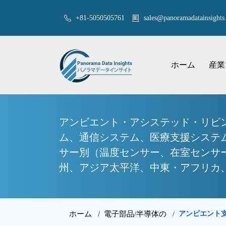
+81-5050505761
sales@panoramadatainsights.
ホーム
産業
アンビエント・アシステッド・リビ
ム、通信システム、医療支援システ
サー別（温度センサー、在室センサ
州、アジア太平洋、中東・アフリカ、南
ホーム /
電子部品/半導体の
アンビエント支
/