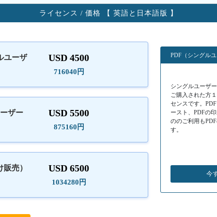
ライセンス / 価格 【 英語と日本語版 】
PDF（シングル
USD 4500
ルユーザ
）
716040円
シングルユーザーラ
ご購入された方
センスです。PD
USD 5500
ユーザー
ースト、PDFの
ののご利用もPD
875160円
す。
USD 6500
け販売）
今
1034280円