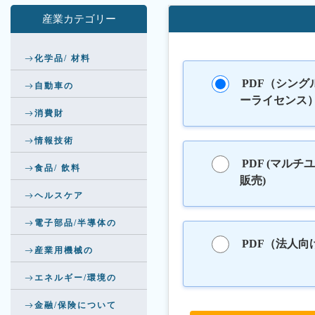
産業カテゴリー
化学品/ 材料
PDF（シング
自動車の
ーライセンス
消費財
情報技術
PDF (マルチ
食品/ 飲料
販売)
ヘルスケア
電子部品/半導体の
PDF（法人向
産業用機械の
エネルギー/環境の
金融/保険について