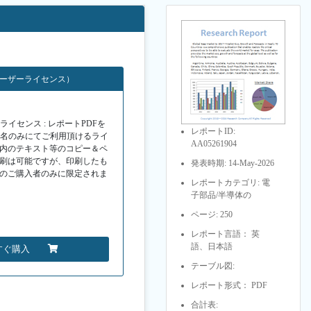
ユーザーライセンス）
イセンス : レポートPDFを
レポートID:
１名のみにてご利用頂けるライ
AA05261904
F内のテキスト等のコピー＆ペ
印刷は可能ですが、印刷したも
発表時期: 14-May-2026
Fのご購入者のみに限定されま
レポートカテゴリ: 電
子部品/半導体の
ページ: 250
レポート言語： 英
語、日本語
すぐ購入
テーブル図:
レポート形式： PDF
合計表: