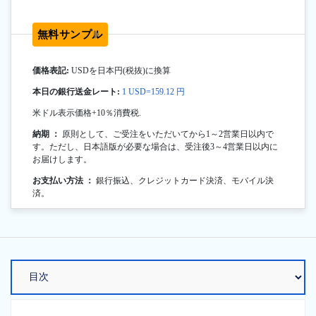
無料サンプル
価格表記:
USDを日本円(税抜)に換算
本日の銀行送金レート:
1 USD=159.12 円
米ドル表示価格+10％消費税.
納期 ：
原則として、ご受注をいただいてから1～2営業日以内で
す。ただし、日本語版が必要な場合は、受注後3～4営業日以内に
お届けします。
お支払い方法 ：
銀行振込、クレジットカード決済、モバイル決
済。