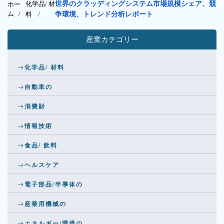
化学品/ 材
世界のクラッディングシステム市場規模シェア、競
ホー
ム /
料
/
争環境、トレンド分析レポート
産業カテゴリー
化学品/ 材料
自動車の
消費財
情報技術
食品/ 飲料
ヘルスケア
電子部品/半導体の
産業用機械の
エネルギー/環境の