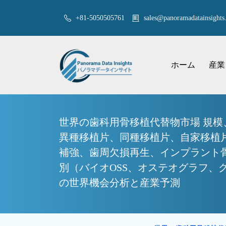
+81-5050505761
sales@panoramadatainsights.
ホーム
産業
世界の歯科用骨移植代替物市場 規
異種移植片、同種移植片、自家移植
補強、歯周欠損再生、インプラント
別（バイオOSS、オステオグラフ、グ
の世界機会分析と産業予測