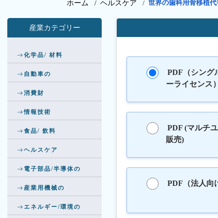
ホーム /
ヘルスケア
世界の歯科用骨移植代
/
産業カテゴリー
化学品/ 材料
PDF（シング
自動車の
ーライセンス
消費財
情報技術
PDF (マルチ
食品/ 飲料
販売)
ヘルスケア
電子部品/半導体の
PDF（法人向
産業用機械の
エネルギー/環境の