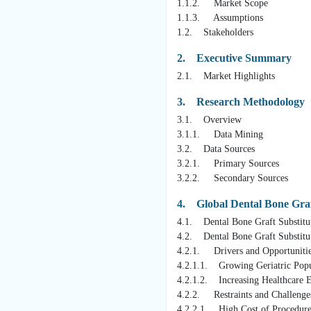
1.1.2. Market Scope
1.1.3. Assumptions
1.2. Stakeholders
2. Executive Summary
2.1. Market Highlights
3. Research Methodology
3.1. Overview
3.1.1. Data Mining
3.2. Data Sources
3.2.1. Primary Sources
3.2.2. Secondary Sources
4. Global Dental Bone Graft
4.1. Dental Bone Graft Substitut
4.2. Dental Bone Graft Substitu
4.2.1. Drivers and Opportuniti
4.2.1.1. Growing Geriatric Popu
4.2.1.2. Increasing Healthcare 
4.2.2. Restraints and Challenge
4.2.2.1. High Cost of Procedure