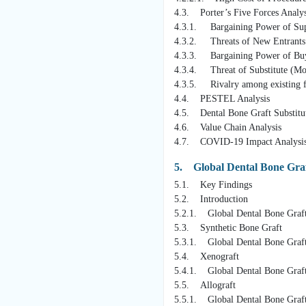
4.3. Porter’s Five Forces Analys
4.3.1. Bargaining Power of Sup
4.3.2. Threats of New Entrants
4.3.3. Bargaining Power of Buy
4.3.4. Threat of Substitute (Mo
4.3.5. Rivalry among existing f
4.4. PESTEL Analysis
4.5. Dental Bone Graft Substitu
4.6. Value Chain Analysis
4.7. COVID-19 Impact Analysi
5. Global Dental Bone Graf
5.1. Key Findings
5.2. Introduction
5.2.1. Global Dental Bone Graft
5.3. Synthetic Bone Graft
5.3.1. Global Dental Bone Graft
5.4. Xenograft
5.4.1. Global Dental Bone Graft
5.5. Allograft
5.5.1. Global Dental Bone Graft