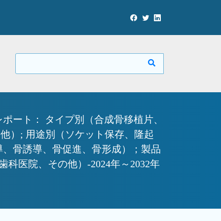
ポート： タイプ別（合成骨移植片、
他）; 用途別（ソケット保存、隆起
導、骨誘導、骨促進、骨形成）；製品
院、その他）-2024年～2032年