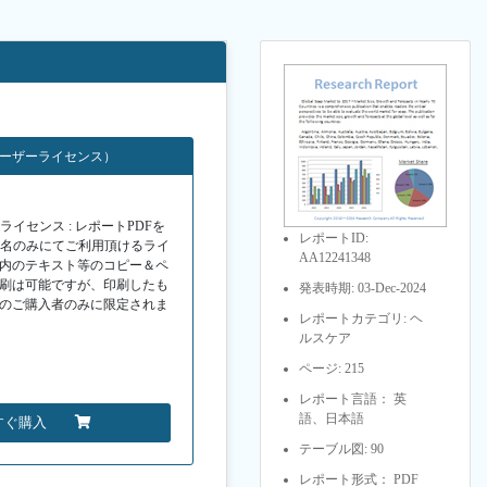
ト
ユーザーライセンス）
イセンス : レポートPDFを
レポートID:
１名のみにてご利用頂けるライ
AA12241348
F内のテキスト等のコピー＆ペ
印刷は可能ですが、印刷したも
発表時期: 03-Dec-2024
Fのご購入者のみに限定されま
レポートカテゴリ: ヘ
ルスケア
ページ: 215
レポート言語： 英
語、日本語
すぐ購入
テーブル図: 90
レポート形式： PDF