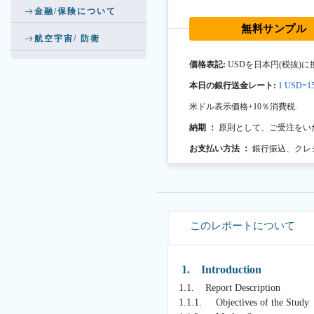
金融/保険について
無料サンプル
航空宇宙/ 防衛
価格表記:
USDを日本円(税抜)に
本日の銀行送金レート:
1 USD=15
米ドル表示価格+10％消費税.
納期 ：
原則として、ご受注をい
お支払い方法 ：
銀行振込、クレ
このレポートについて
1. Introduction
1.1. Report Description
1.1.1. Objectives of the Study