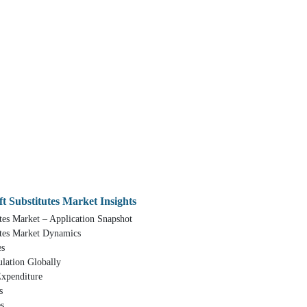
 Substitutes Market Insights
es Market – Application Snapshot
tes Market Dynamics
es
lation Globally
Expenditure
s
s