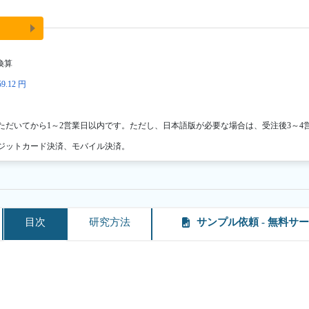
換算
9.12 円
ただいてから1～2営業日以内です。ただし、日本語版が必要な場合は、受注後3～4
ジットカード決済、モバイル決済。
目次
研究方法
サンプル依頼 - 無料サ