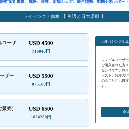
替物市場 規模、成長、洞察、市場シェア、競合情勢、動向分析レポー
ライセンス / 価格 【 英語と日本語版 】
PDF（シングル
USD 4500
ルユーザ
）
716040円
シングルユーザーラ
ご購入された方
センスです。PD
USD 5500
ユーザー
ースト、PDFの
ののご利用もPD
875160円
す。
USD 6500
け販売）
今
1034280円