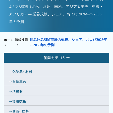
よび地域別（北米、欧州、南米、アジア太平洋、中東・
アフリカ）— 業界規模、シェア、および2026年〜2036
年の予測
情報技術
組み込みSIM市場の規模、シェア、および2026年
ホーム
/
/
～2036年の予測
産業カテゴリー
化学品/ 材料
自動車の
消費財
情報技術
食品/ 飲料