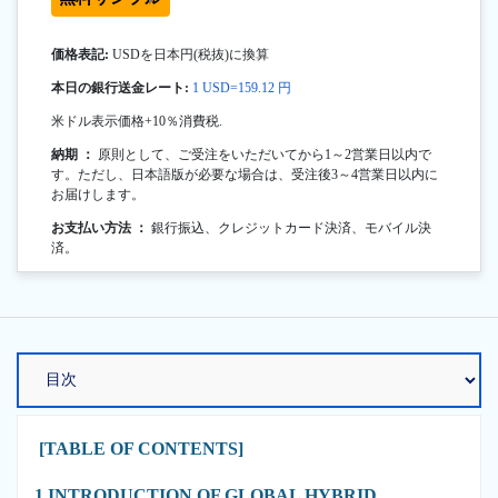
価格表記:
USDを日本円(税抜)に換算
本日の銀行送金レート:
1 USD=159.12 円
米ドル表示価格+10％消費税.
納期 ：
原則として、ご受注をいただいてから1～2営業日以内で
す。ただし、日本語版が必要な場合は、受注後3～4営業日以内に
お届けします。
お支払い方法 ：
銀行振込、クレジットカード決済、モバイル決
済。
[TABLE OF CONTENTS]
1 INTRODUCTION OF GLOBAL HYBRID