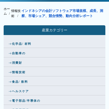
ホー
情報技
インドネシアの会計ソフトウェア市場規模、成長、洞
ム /
術
/
察、市場シェア、競合情勢、動向分析レポート
産業カテゴリー
化学品/ 材料
自動車の
消費財
情報技術
食品/ 飲料
ヘルスケア
電子部品/半導体の