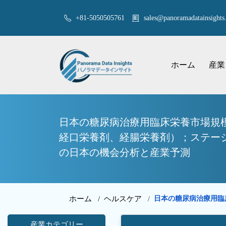
+81-5050505761
sales@panoramadatainsights.
ホーム
産業
日本の糖尿病治療用臨床栄養市場規
経口栄養剤、経腸栄養剤）；ステージ
の日本の機会分析と産業予測
ホーム /
ヘルスケア
日本の糖尿病治療用臨
/
産業カテゴリー