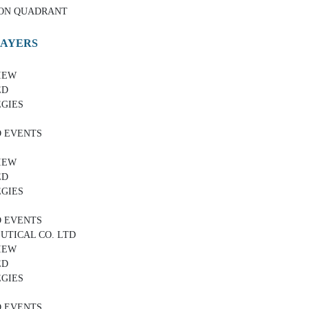
ON QUADRANT
LAYERS
IEW
ED
GIES
 EVENTS
IEW
ED
GIES
 EVENTS
TICAL CO. LTD
IEW
ED
GIES
 EVENTS