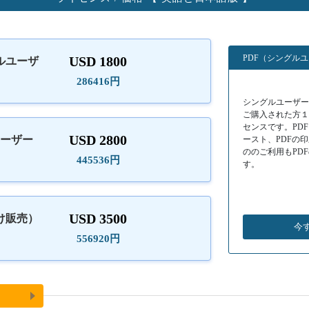
PDF（シングル
USD 1800
ルユーザ
）
286416円
シングルユーザーラ
ご購入された方
センスです。PD
USD 2800
ユーザー
ースト、PDFの
ののご利用もPD
445536円
す。
USD 3500
け販売）
今
556920円