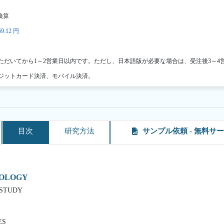
換算
9.12 円
ただいてから1～2営業日以内です。ただし、日本語版が必要な場合は、受注後3～4
ジットカード決済、モバイル決済。
目次
研究方法
サンプル依頼 - 無料サ
DOLOGY
 STUDY
ES