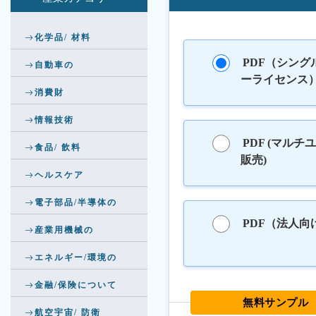
化学品/ 材料
PDF（シング
自動車の
ーライセンス
消費財
情報技術
PDF (マルチ
食品/ 飲料
販売)
ヘルスケア
電子部品/半導体の
PDF（法人向
産業用機械の
エネルギー/環境の
金融/保険について
無料サンプル
航空宇宙/ 防衛