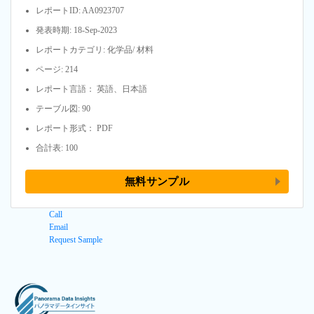
レポートID: AA0923707
発表時期: 18-Sep-2023
レポートカテゴリ: 化学品/ 材料
ページ: 214
レポート言語： 英語、日本語
テーブル図: 90
レポート形式： PDF
合計表: 100
無料サンプル
Call
Email
Request Sample