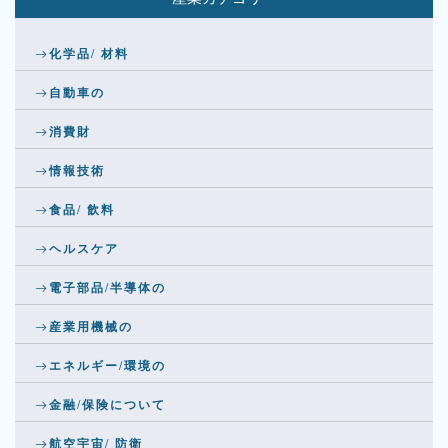
化学品/ 材料
自動車の
消費財
情報技術
食品/ 飲料
ヘルスケア
電子部品/半導体の
産業用機械の
エネルギー/環境の
金融/保険について
航空宇宙/ 防衛