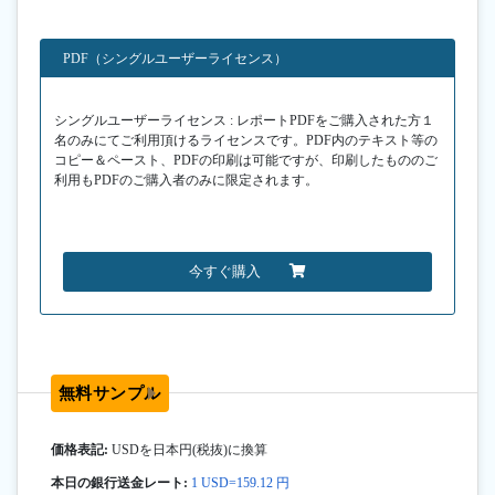
PDF（シングルユーザーライセンス）
シングルユーザーライセンス : レポートPDFをご購入された方１
名のみにてご利用頂けるライセンスです。PDF内のテキスト等の
コピー＆ペースト、PDFの印刷は可能ですが、印刷したもののご
利用もPDFのご購入者のみに限定されます。
今すぐ購入
無料サンプル
価格表記:
USDを日本円(税抜)に換算
本日の銀行送金レート:
1 USD=159.12 円