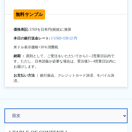
無料サンプル
価格表記:
USDを日本円(税抜)に換算
本日の銀行送金レート:
1 USD=159.12 円
米ドル表示価格+10％消費税.
納期 ：
原則として、ご受注をいただいてから1～2営業日以内で
す。ただし、日本語版が必要な場合は、受注後3～4営業日以内に
お届けします。
お支払い方法 ：
銀行振込、クレジットカード決済、モバイル決
済。