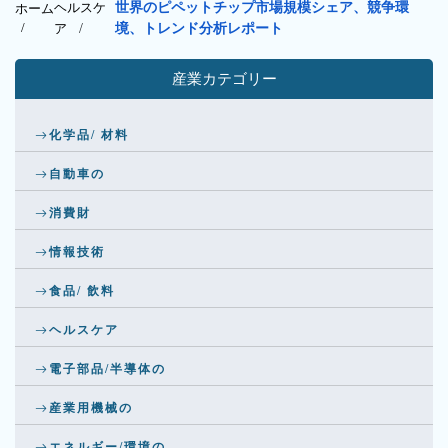
ヘルスケ
世界のピペットチップ市場規模シェア、競争環
ホーム
/
ア
/
境、トレンド分析レポート
産業カテゴリー
化学品/ 材料
自動車の
消費財
情報技術
食品/ 飲料
ヘルスケア
電子部品/半導体の
産業用機械の
エネルギー/環境の