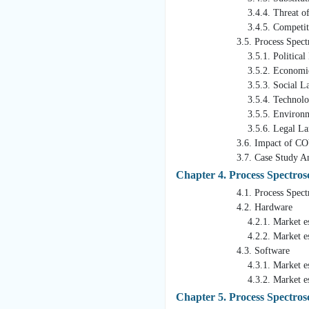
3.4.4. Threat of New
3.4.5. Competitive 
3.5. Process Spectroscop
3.5.1. Political La
3.5.2. Economic La
3.5.3. Social Land
3.5.4. Technology L
3.5.5. Environmental
3.5.6. Legal Land
3.6. Impact of COVID-19 o
3.7. Case Study Anal
Chapter 4. Process Spectr
4.1. Process Spectroscopy 
4.2. Hardware
4.2.1. Market estimates a
4.2.2. Market estimates an
4.3. Software
4.3.1. Market estimates a
4.3.2. Market estimates an
Chapter 5. Process Spectro