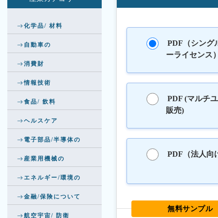
化学品/ 材料
PDF（シング
自動車の
ーライセンス
消費財
情報技術
PDF (マルチ
食品/ 飲料
販売)
ヘルスケア
電子部品/半導体の
PDF（法人向
産業用機械の
エネルギー/環境の
金融/保険について
無料サンプル
航空宇宙/ 防衛