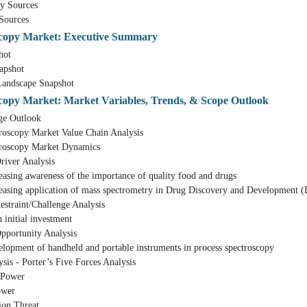
ources
rces
scopy Market: Executive Summary
ot
shot
cape Snapshot
scopy Market: Market Variables, Trends, & Scope Outlook
Outlook
 Market Value Chain Analysis
py Market Dynamics
 Analysis
ess of the importance of quality food and drugs
ation of mass spectrometry in Drug Discovery and Development 
/Challenge Analysis
l investment
nity Analysis
ndheld and portable instruments in process spectroscopy
orter’s Five Forces Analysis
ower
er
Threat