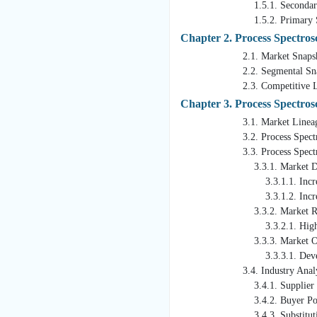
1.5.1. Secondary S
1.5.2. Primary Sou
Chapter 2. Process Spectro
2.1. Market Snapsh
2.2. Segmental Snap
2.3. Competitive Lands
Chapter 3. Process Spectro
3.1. Market Lineage 
3.2. Process Spectroscopy
3.3. Process Spectrosco
3.3.1. Market Driver
3.3.1.1. Increasing awaren
3.3.1.2. Increasing applic
3.3.2. Market Restraint
3.3.2.1. High initia
3.3.3. Market Opportu
3.3.3.1. Development of ha
3.4. Industry Analysis - P
3.4.1. Supplier P
3.4.2. Buyer Pow
3.4.3. Substitution 