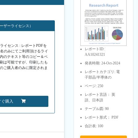
ユーザーライセンス）
イセンス : レポートPDFを
レポートID:
１名のみにてご利用頂けるライ
AA10241321
F内のテキスト等のコピー＆ペ
印刷は可能ですが、印刷したも
発表時期: 24-Oct-2024
Fのご購入者のみに限定されま
レポートカテゴリ: 電
子部品/半導体の
ページ: 250
レポート言語： 英
語、日本語
すぐ購入
テーブル図: 90
レポート形式： PDF
合計表: 100