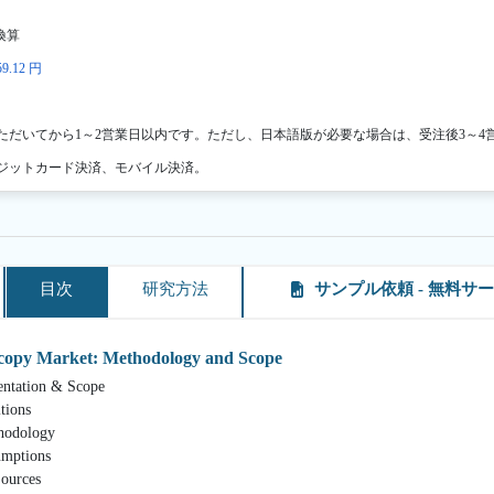
換算
9.12 円
ただいてから1～2営業日以内です。ただし、日本語版が必要な場合は、受注後3～4
ジットカード決済、モバイル決済。
目次
研究方法
サンプル依頼 - 無料サ
scopy Market: Methodology and Scope
ion & Scope
ons
dology
tions
urces