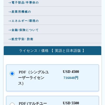
電子部品/半導体の
産業用機械の
エネルギー/環境の
金融/保険について
航空宇宙/ 防衛
ライセンス / 価格 【 英語と日本語版 】
USD 4500
PDF（シングルユ
ーザーライセン
716040円
ス）
USD 5500
PDF (マルチユー