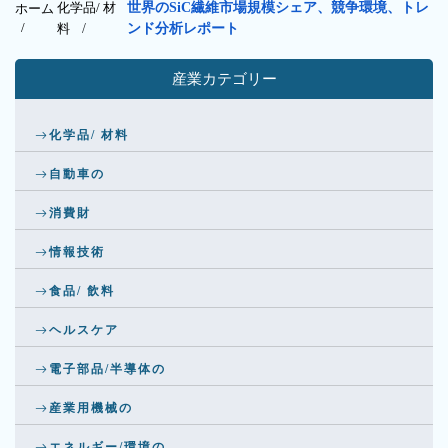
化学品/ 材
世界のSiC繊維市場規模シェア、競争環境、トレ
ホーム
/
料
/
ンド分析レポート
産業カテゴリー
化学品/ 材料
自動車の
消費財
情報技術
食品/ 飲料
ヘルスケア
電子部品/半導体の
産業用機械の
エネルギー/環境の