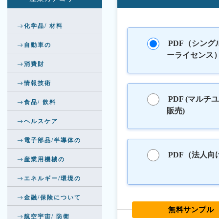
化学品/ 材料
PDF（シング
自動車の
ーライセンス
消費財
情報技術
PDF (マルチ
食品/ 飲料
販売)
ヘルスケア
電子部品/半導体の
PDF（法人向
産業用機械の
エネルギー/環境の
金融/保険について
無料サンプル
航空宇宙/ 防衛