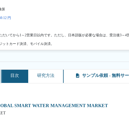
換算
9.12 円
ただいてから1～2営業日以内です。ただし、日本語版が必要な場合は、受注後3～4
ジットカード決済、モバイル決済。
目次
研究方法
サンプル依頼 - 無料サ
GLOBAL SMART WATER MANAGEMENT MARKET
KET