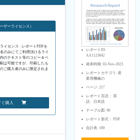
ユーザーライセンス）
イセンス : レポートPDFを
レポートID:
１名のみにてご利用頂けるライ
AA1123842
F内のテキスト等のコピー＆ペ
印刷は可能ですが、印刷したも
発表時期: 02-Nov-2023
Fのご購入者のみに限定されま
レポートカテゴリ: 産
業用機械の
ページ: 217
レポート言語： 英
語、日本語
すぐ購入
テーブル図: 90
レポート形式： PDF
合計表: 100