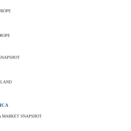
UROPE
UROPE
 SNAPSHOT
ALAND
RICA
CA MARKET SNAPSHOT