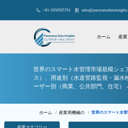
+81-5050505761
sales@panoramadatainsights.
ホーム
産業
世界のスマート水管理市場規模シェア
ス）、用途別（水道管路監視・漏水
ーザー別（商業、公共部門、住宅） -
ホーム /
産業用機械の
世界のスマート水
/
産業カテゴリー