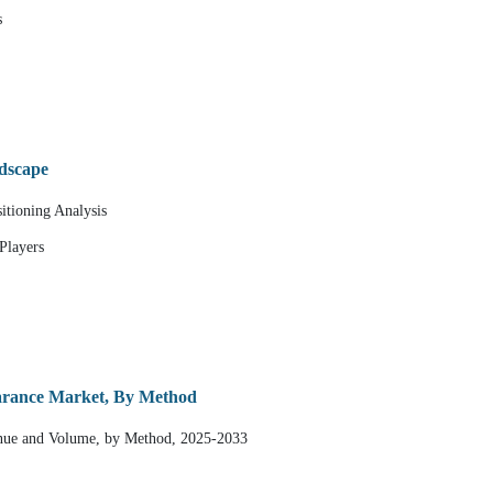
s
dscape
itioning Analysis
Players
earance Market, By Method
enue and Volume, by Method, 2025-2033