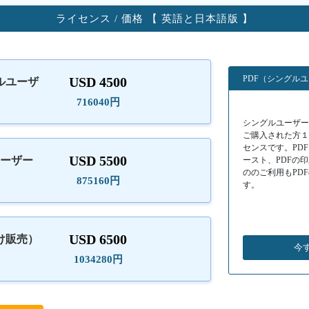
ライセンス / 価格 【 英語と日本語版 】
PDF（シングル
USD 4500
ルユーザ
）
716040円
シングルユーザーラ
ご購入された方
センスです。PD
USD 5500
ユーザー
ースト、PDFの
ののご利用もPD
875160円
す。
USD 6500
け販売）
今
1034280円