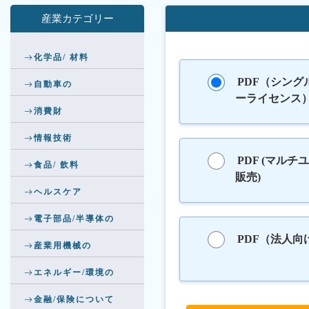
産業カテゴリー
化学品/ 材料
PDF（シング
自動車の
ーライセンス
消費財
情報技術
PDF (マルチ
食品/ 飲料
販売)
ヘルスケア
電子部品/半導体の
PDF（法人向
産業用機械の
エネルギー/環境の
金融/保険について