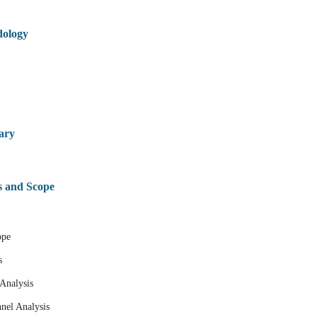
dology
ary
s and Scope
ope
s
 Analysis
nnel Analysis