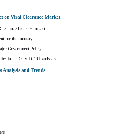
s
t on Viral Clearance Market
Clearance Industry Impact
t for the Industry
ajor Government Policy
ities in the COVID-19 Landscape
 Analysis and Trends
ers