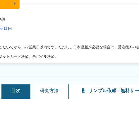
換算
9.12 円
ただいてから1～2営業日以内です。ただし、日本語版が必要な場合は、受注後3～4
ジットカード決済、モバイル決済。
目次
研究方法
サンプル依頼 - 無料サ