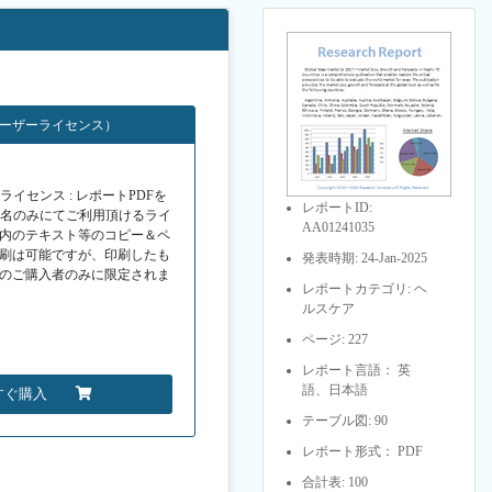
ユーザーライセンス）
イセンス : レポートPDFを
レポートID:
１名のみにてご利用頂けるライ
AA01241035
F内のテキスト等のコピー＆ペ
印刷は可能ですが、印刷したも
発表時期: 24-Jan-2025
Fのご購入者のみに限定されま
レポートカテゴリ: ヘ
ルスケア
ページ: 227
レポート言語： 英
語、日本語
すぐ購入
テーブル図: 90
レポート形式： PDF
合計表: 100