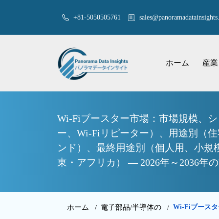
+81-5050505761
sales@panoramadatainsights.
ホーム
産業
Wi-Fiブースター市場：市場規模、
ー、Wi-Fiリピーター）、用途別（
ンド）、最終用途別（個人用、小規
東・アフリカ） — 2026年～2036
ホーム /
電子部品/半導体の
Wi-Fiブー
/