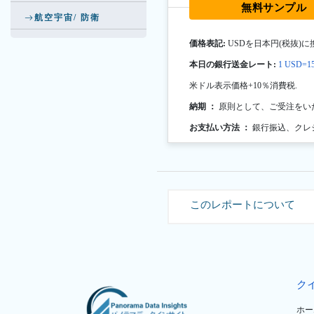
無料サンプル
航空宇宙/ 防衛
価格表記:
USDを日本円(税抜)に
本日の銀行送金レート:
1 USD=15
米ドル表示価格+10％消費税.
納期 ：
原則として、ご受注をい
お支払い方法 ：
銀行振込、クレ
このレポートについて
ク
ホー