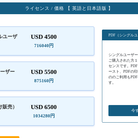
ライセンス / 価格 【 英語と日本語版 】
PDF（シングル
USD 4500
ルユーザ
）
716040円
シングルユーザーラ
ご購入された方
センスです。PD
USD 5500
ユーザー
ースト、PDFの
ののご利用もPD
875160円
す。
USD 6500
け販売）
今
1034280円