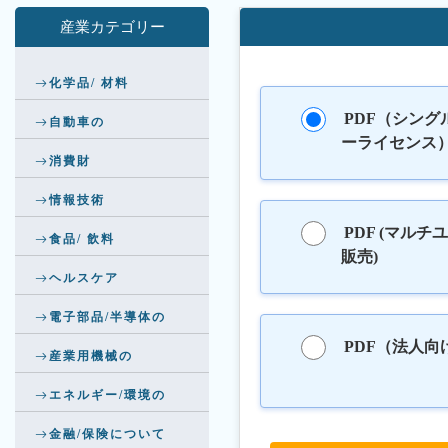
産業カテゴリー
化学品/ 材料
PDF（シング
自動車の
ーライセンス
消費財
情報技術
PDF (マルチ
食品/ 飲料
販売)
ヘルスケア
電子部品/半導体の
PDF（法人向
産業用機械の
エネルギー/環境の
金融/保険について