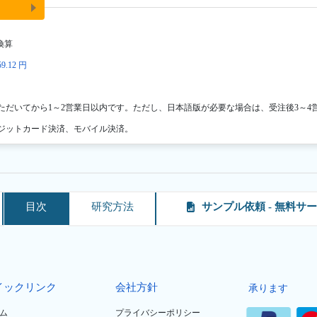
換算
9.12 円
ただいてから1～2営業日以内です。ただし、日本語版が必要な場合は、受注後3～4
ジットカード決済、モバイル決済。
目次
研究方法
サンプル依頼 - 無料サ
イックリンク
会社方針
承ります
ム
プライバシーポリシー