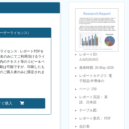
ユーザーライセンス）
イセンス : レポートPDFを
レポートID:
１名のみにてご利用頂けるライ
AA05261935
F内のテキスト等のコピー＆ペ
印刷は可能ですが、印刷したも
発表時期: 20-May-2026
Fのご購入者のみに限定されま
レポートカテゴリ: 電
子部品/半導体の
ページ: 250
レポート言語： 英
語、日本語
すぐ購入
テーブル図:
レポート形式： PDF
合計表: