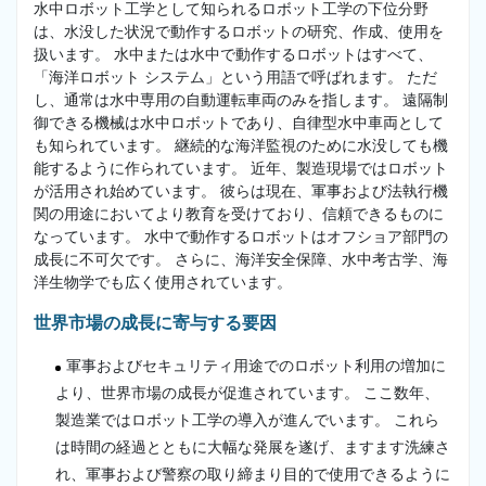
水中ロボット工学として知られるロボット工学の下位分野
は、水没した状況で動作するロボットの研究、作成、使用を
扱います。 水中または水中で動作するロボットはすべて、
「海洋ロボット システム」という用語で呼ばれます。 ただ
し、通常は水中専用の自動運転車両のみを指します。 遠隔制
御できる機械は水中ロボットであり、自律型水中車両として
も知られています。 継続的な海洋監視のために水没しても機
能するように作られています。 近年、製造現場ではロボット
が活用され始めています。 彼らは現在、軍事および法執行機
関の用途においてより教育を受けており、信頼できるものに
なっています。 水中で動作するロボットはオフショア部門の
成長に不可欠です。 さらに、海洋安全保障、水中考古学、海
洋生物学でも広く使用されています。
世界市場の成長に寄与する要因
軍事およびセキュリティ用途でのロボット利用の増加に
より、世界市場の成長が促進されています。 ここ数年、
製造業ではロボット工学の導入が進んでいます。 これら
は時間の経過とともに大幅な発展を遂げ、ますます洗練さ
れ、軍事および警察の取り締まり目的で使用できるように