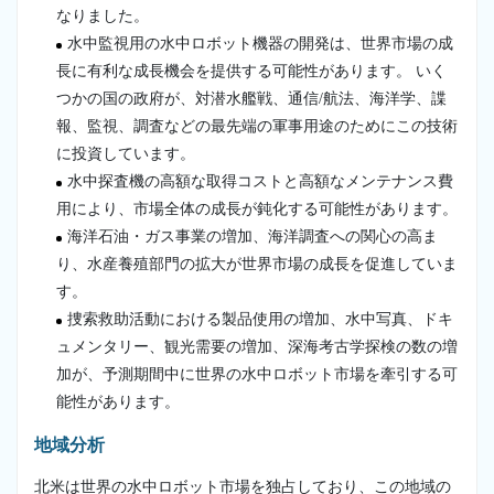
なりました。
水中監視用の水中ロボット機器の開発は、世界市場の成
長に有利な成長機会を提供する可能性があります。 いく
つかの国の政府が、対潜水艦戦、通信/航法、海洋学、諜
報、監視、調査などの最先端の軍事用途のためにこの技術
に投資しています。
水中探査機の高額な取得コストと高額なメンテナンス費
用により、市場全体の成長が鈍化する可能性があります。
海洋石油・ガス事業の増加、海洋調査への関心の高ま
り、水産養殖部門の拡大が世界市場の成長を促進していま
す。
捜索救助活動における製品使用の増加、水中写真、ドキ
ュメンタリー、観光需要の増加、深海考古学探検の数の増
加が、予測期間中に世界の水中ロボット市場を牽引する可
能性があります。
地域分析
北米は世界の水中ロボット市場を独占しており、この地域の