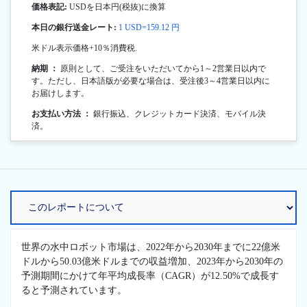
価格表記:
USDを日本円(税抜)に換算
本日の銀行送金レート:
1 USD=159.12 円
米ドル表示価格+10％消費税.
納期 ：
原則として、ご受注をいただいてから1～2営業日以内で
す。ただし、日本語版が必要な場合は、受注後3～4営業日以内に
お届けします。
お支払い方法 ：
銀行振込、クレジットカード決済、モバイル決
済。
世界の水中ロボット市場は、2022年から2030年までに22億米
ドルから50.03億米ドルまでの収益増加、2023年から2030年の
予測期間にかけて年平均成長率（CAGR）が12.50%で成長す
ると予測されています。