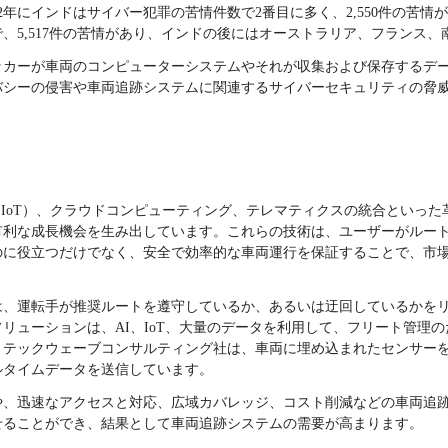
2年にインドはサイバー犯罪の苦情件数で2番目に多く、2,550件の苦情が
、5,517件の苦情があり、インドの後にはオーストラリア、フランス
ッカーが車両のコンピューターシステムやそれが収集および保存するデ
バシーの侵害や車両追跡システムに関連するサイバーセキュリティの脅
（IoT）、クラウドコンピューティング、テレマティクスの統合といっ
有利な成長機会を生み出しています。これらの技術は、ユーザーがルー
のに役立つだけでなく、安全で効率的な車両運行を保証することで、市
は、運転手が推奨ルートを遵守しているか、あるいは迂回しているかを
リューションは、AI、IoT、大量のデータを利用して、フリート管理
、テックウェーブコンサルティング社は、車両に埋め込まれたセンサー
ルタイムデータを送信しています。
や、迅速なアクセスと対応、広域カバレッジ、コスト削減などの車両追
せることができ、結果として車両追跡システムの需要が高まります。