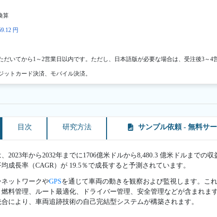
換算
9.12 円
ただいてから1～2営業日以内です。ただし、日本語版が必要な場合は、受注後3～4
ジットカード決済、モバイル決済。
目次
研究方法
サンプル依頼 - 無料サ
023年から2032年までに1706億米ドルから8,480.3 億米ドルまでの
平均成長率（CAGR）が 19.5％で成長すると予測されています。
ーネットワークや
GPS
を通じて車両の動きを観察および監視します。こ
燃料管理、ルート最適化、ドライバー管理、安全管理などが含まれます。GP
統合により、車両追跡技術の自己完結型システムが構築されます。