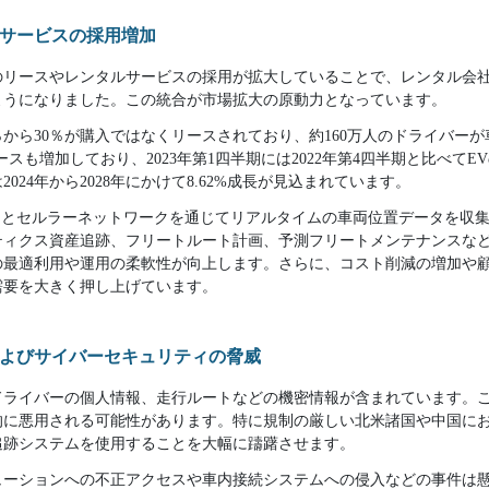
サービスの採用増加
のリースやレンタルサービスの採用が拡大していることで、レンタル会
ようになりました。この統合が市場拡大の原動力となっています。
％から30％が購入ではなくリースされており、約160万人のドライバー
スも増加しており、2023年第1四半期には2022年第4四半期と比べてE
024年から2028年にかけて8.62%成長が見込まれています。
Sとセルラーネットワークを通じてリアルタイムの車両位置データを収
ティクス資産追跡、フリートルート計画、予測フリートメンテナンスな
の最適利用や運用の柔軟性が向上します。さらに、コスト削減の増加や
需要を大きく押し上げています。
よびサイバーセキュリティの脅威
ドライバーの個人情報、走行ルートなどの機密情報が含まれています。
的に悪用される可能性があります。特に規制の厳しい北米諸国や中国に
追跡システムを使用することを大幅に躊躇させます。
ューションへの不正アクセスや車内接続システムへの侵入などの事件は