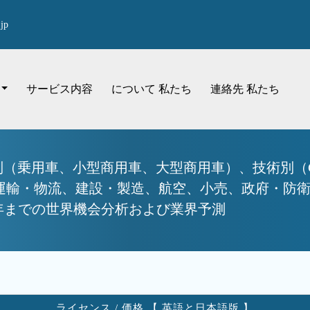
jp
サービス内容
について 私たち
連絡先 私たち
別（乗用車、小型商用車、大型商用車）、技術別（GP
運輸・物流、建設・製造、航空、小売、政府・防
32年までの世界機会分析および業界予測
ライセンス / 価格 【 英語と日本語版 】