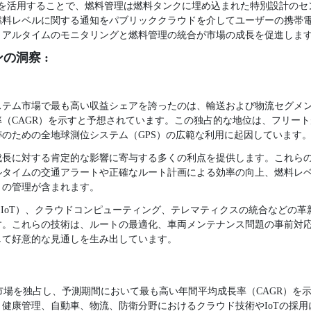
）を活用することで、燃料管理は燃料タンクに埋め込まれた特別設計の
燃料レベルに関する通知をパブリッククラウドを介してユーザーの携帯
リアルタイムのモニタリングと燃料管理の統合が市場の成長を促進しま
の洞察 :
システム市場で最も高い収益シェアを誇ったのは、輸送および物流セグメ
（CAGR）を示すと予想されています。この独占的な地位は、フリー
のための全地球測位システム（GPS）の広範な利用に起因しています
成長に対する肯定的な影響に寄与する多くの利点を提供します。これら
ルタイムの交通アラートや正確なルート計画による効率の向上、燃料レ
トの管理が含まれます。
（IoT）、クラウドコンピューティング、テレマティクスの統合などの
す。これらの技術は、ルートの最適化、車両メンテナンス問題の事前対
して好意的な見通しを生み出しています。
3年に市場を独占し、予測期間において最も高い年間平均成長率（CAGR）
健康管理、自動車、物流、防衛分野におけるクラウド技術やIoTの採用