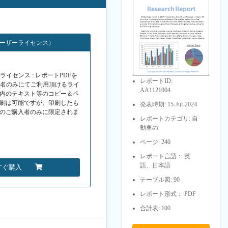
ユーザーライセンス）
イセンス : レポートPDFを
レポートID:
１名のみにてご利用頂けるライ
AA1121004
F内のテキスト等のコピー＆ペ
印刷は可能ですが、印刷したも
発表時期: 15-Jul-2024
Fのご購入者のみに限定されま
レポートカテゴリ: 自
動車の
ページ: 240
レポート言語： 英
語、日本語
すぐ購入
テーブル図: 90
レポート形式： PDF
合計表: 100