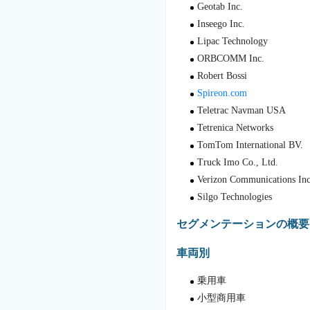
Geotab Inc.
Inseego Inc.
Lipac Technology
ORBCOMM Inc.
Robert Bossi
Spireon.com
Teletrac Navman USA
Tetrenica Networks
TomTom International BV.
Truck Imo Co., Ltd.
Verizon Communications Inc
Silgo Technologies
セグメンテーションの概要
車両別
乗用車
小型商用車