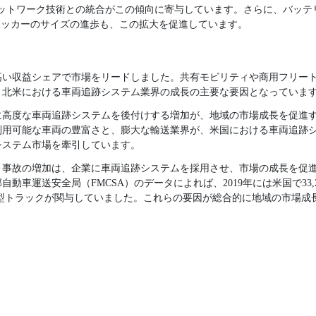
どのネットワーク技術との統合がこの傾向に寄与しています。さらに、バッ
ラッカーのサイズの進歩も、この拡大を促進しています。
も高い収益シェアで市場をリードしました。共有モビリティや商用フリー
、北米における車両追跡システム業界の成長の主要な要因となっていま
に高度な車両追跡システムを後付けする増加が、地域の市場成長を促進
利用可能な車両の豊富さと、膨大な輸送業界が、米国における車両追跡
システム市場を牽引しています。
ト事故の増加は、企業に車両追跡システムを採用させ、市場の成長を促
邦自動車運送安全局（FMCSA）のデータによれば、2019年には米国で33
は大型トラックが関与していました。これらの要因が総合的に地域の市場成