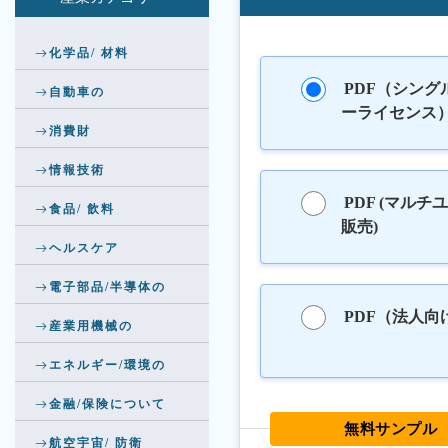
化学品/ 材料
PDF（シング
自動車の
ーライセンス
消費財
情報技術
PDF (マルチ
食品/ 飲料
販売)
ヘルスケア
電子部品/半導体の
PDF（法人向
産業用機械の
エネルギー/環境の
金融/保険について
無料サンプル
航空宇宙/ 防衛