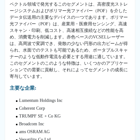
ペクトル領域で発光するこのセグメントは、高密度光ストレ
ージシステムおよびポリマー光ファイバー（POF）を介した
データ伝送用の主要なデバイスの一つであります。ポリマー
光ファイバー（POF）は、産業用・医療用センシング、高速
スキャン・印刷、低コスト、高速相互接続などの性能を高
め、消費電力を削減します。赤色ベースのVCSELレーザー
は、高周波で変調でき、発散の少ない円形の出力ビームが得
られ、水面でのテストも可能であるため、ポータブルスキャ
ナーのような低動作電流を必要とする用途に適しています。
このセグメントのこのような特徴は、いくつかのアプリケー
ションでの需要に貢献し、それによってセグメントの成長に
寄与しています。
主要な企業:
Lumentum Holdings Inc
Coherent Corp
TRUMPF SE + Co KG
Broadcom Inc
ams OSRAM AG
Versatility Co Ltd