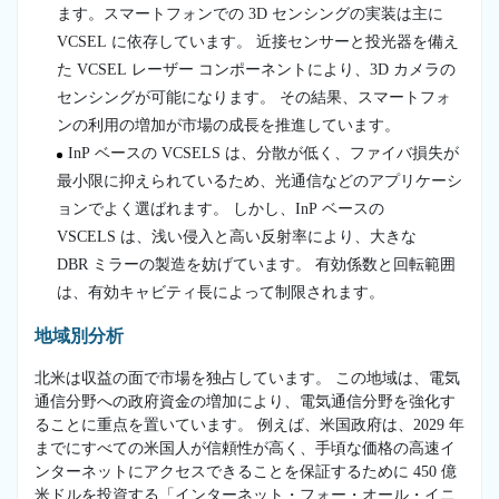
ます。スマートフォンでの 3D センシングの実装は主に
VCSEL に依存しています。 近接センサーと投光器を備え
た VCSEL レーザー コンポーネントにより、3D カメラの
センシングが可能になります。 その結果、スマートフォ
ンの利用の増加が市場の成長を推進しています。
InP ベースの VCSELS は、分散が低く、ファイバ損失が
最小限に抑えられているため、光通信などのアプリケーシ
ョンでよく選ばれます。 しかし、InP ベースの
VSCELS は、浅い侵入と高い反射率により、大きな
DBR ミラーの製造を妨げています。 有効係数と回転範囲
は、有効キャビティ長によって制限されます。
地域別分析
北米は収益の面で市場を独占しています。 この地域は、電気
通信分野への政府資金の増加により、電気通信分野を強化す
ることに重点を置いています。 例えば、米国政府は、2029 年
までにすべての米国人が信頼性が高く、手頃な価格の高速イ
ンターネットにアクセスできることを保証するために 450 億
米ドルを投資する「インターネット・フォー・オール・イニ