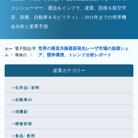
コンシューマー、通信＆インフラ、産業、防衛＆航空宇
宙、医療、自動車＆モビリティ） - 2031年までの世界機
会分析と業界予測
電子部品/半
世界の垂直共振器面発光レーザ市場の規模シェ
ホー
ム /
導体の
/
ア、競争環境、トレンド分析レポート
産業カテゴリー
化学品/ 材料
自動車の
消費財
情報技術
食品/ 飲料