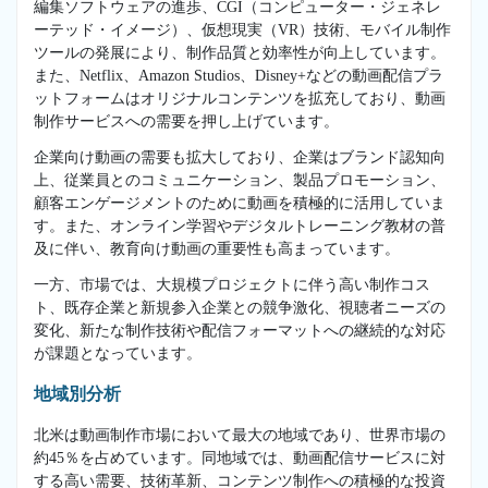
編集ソフトウェアの進歩、CGI（コンピューター・ジェネレ
ーテッド・イメージ）、仮想現実（VR）技術、モバイル制作
ツールの発展により、制作品質と効率性が向上しています。
また、Netflix、Amazon Studios、Disney+などの動画配信プラ
ットフォームはオリジナルコンテンツを拡充しており、動画
制作サービスへの需要を押し上げています。
企業向け動画の需要も拡大しており、企業はブランド認知向
上、従業員とのコミュニケーション、製品プロモーション、
顧客エンゲージメントのために動画を積極的に活用していま
す。また、オンライン学習やデジタルトレーニング教材の普
及に伴い、教育向け動画の重要性も高まっています。
一方、市場では、大規模プロジェクトに伴う高い制作コス
ト、既存企業と新規参入企業との競争激化、視聴者ニーズの
変化、新たな制作技術や配信フォーマットへの継続的な対応
が課題となっています。
地域別分析
北米は動画制作市場において最大の地域であり、世界市場の
約45％を占めています。同地域では、動画配信サービスに対
する高い需要、技術革新、コンテンツ制作への積極的な投資