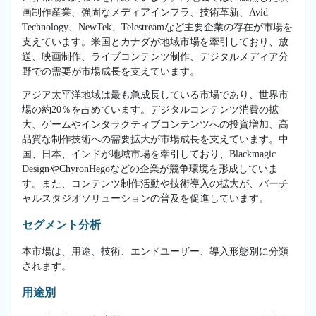
画制作産業、強固なメディアインフラ、技術革新、Avid
Technology、NewTek、Telestreamなど主要企業の存在が市場を
支えています。米国とカナダが地域市場を牽引しており、放
送、映画制作、ライブコンテンツ制作、デジタルメディア分
野での需要が市場成長を支えています。
アジア太平洋地域は最も急成長している市場であり、世界市
場の約20％を占めています。デジタルコンテンツ消費の拡
大、ゲームやインタラクティブコンテンツへの投資増加、高
品質な制作技術への需要拡大が市場成長を支えています。中
国、日本、インドが地域市場を牽引しており、Blackmagic
DesignやChyronHegoなどの企業が競争環境を形成していま
す。また、コンテンツ制作活動や技術導入の拡大が、バーチ
ャルスタジオソリューションの普及を促進しています。
セグメント分析
本市場は、用途、技術、エンドユーザー、導入形態別に分類
されます。
用途別