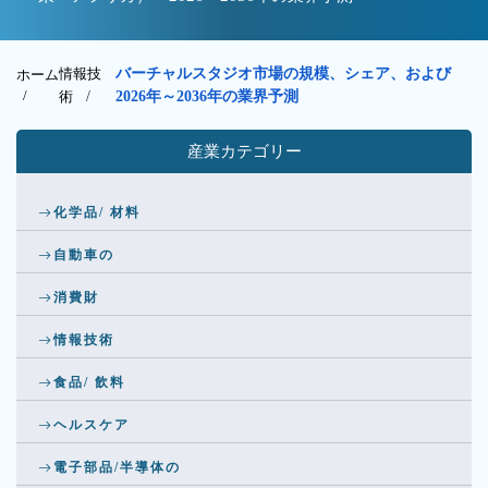
情報技
バーチャルスタジオ市場の規模、シェア、および
ホーム
/
術
/
2026年～2036年の業界予測
産業カテゴリー
化学品/ 材料
自動車の
消費財
情報技術
食品/ 飲料
ヘルスケア
電子部品/半導体の