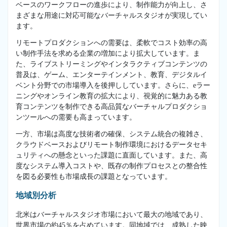
ベースのワークフローの進歩により、制作能力が向上し、さ
まざまな用途に対応可能なバーチャルスタジオが実現してい
ます。
リモートプロダクションへの需要は、柔軟でコスト効率の高
い制作手法を求める企業の増加により拡大しています。ま
た、ライブストリーミングやインタラクティブコンテンツの
普及は、ゲーム、エンターテインメント、教育、デジタルイ
ベント分野での市場導入を後押ししています。さらに、eラー
ニングやオンライン教育の拡大により、視覚的に魅力ある教
育コンテンツを制作できる高品質なバーチャルプロダクショ
ンツールへの需要も高まっています。
一方、市場は高度な技術者の確保、システム統合の複雑さ、
クラウドベースおよびリモート制作環境におけるデータセキ
ュリティへの懸念といった課題に直面しています。また、高
度なシステム導入コストや、既存の制作プロセスとの整合性
を図る必要性も市場成長の課題となっています。
地域別分析
北米はバーチャルスタジオ市場において最大の地域であり、
世界市場の約45％を占めています。同地域では、成熟した映