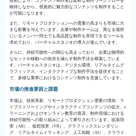
技術により、コンテンツ制作者は柔軟な制作ワークフローを
維持しながら、視覚的に魅力的なコンテンツを制作すること
が可能になります。
また、リモートプロダクションへの需要の高まりも市場に大
きな影響を与えています。企業や制作チームは、異なる場所
にいるメンバー同士でも高品質な制作を実現できるツールを
求めており、バーチャルスタジオの導入が進んでいます。
さらに、持続可能性への関心も高まっており、企業は物理的
なセットや移動への依存を減らす制作手法を模索していま
す。バーチャルスタジオは、デジタル環境、リアルタイムグ
ラフィックス、インタラクティブな制作手法を提供すること
で、多様な業界におけるコンテンツ制作を支援しています。
市場の推進要因と課題
市場は、技術革新、リモートプロダクション需要の増加、ラ
イブストリーミングやインタラクティブコンテンツの拡大、e
ラーニングおよびオンライン教育の普及、制作現場における
持続可能性への取り組みによって牽引されています。拡張現
実（AR）、仮想現実（VR）、グラフィックスレンダリン
グ、リアルタイムトラッキング、人工知能（AI）、クラウド