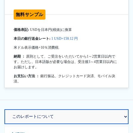
無料サンプル
価格表記:
USDを日本円(税抜)に換算
本日の銀行送金レート:
1 USD=159.12 円
米ドル表示価格+10％消費税.
納期 ：
原則として、ご受注をいただいてから1～2営業日以内で
す。ただし、日本語版が必要な場合は、受注後3～4営業日以内に
お届けします。
お支払い方法 ：
銀行振込、クレジットカード決済、モバイル決
済。