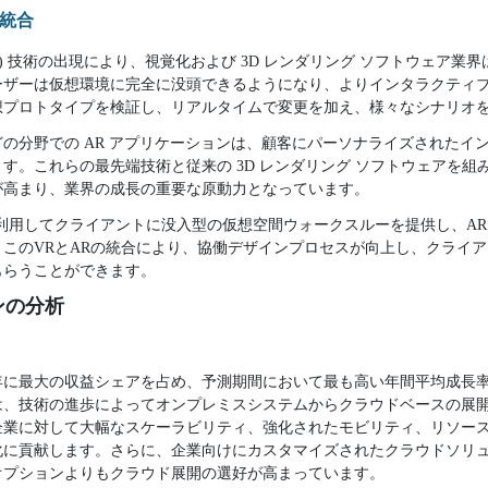
統合
(AR) 技術の出現により、視覚化および 3D レンダリング ソフトウェア
ーザーは仮想環境に完全に没頭できるようになり、よりインタラクティ
想プロトタイプを検証し、リアルタイムで変更を加え、様々なシナリオ
の分野での AR アプリケーションは、顧客にパーソナライズされたイ
す。これらの最先端技術と従来の 3D レンダリング ソフトウェアを組
が高まり、業界の成長の重要な原動力となっています。
利用してクライアントに没入型の仮想空間ウォークスルーを提供し、A
このVRとARの統合により、協働デザインプロセスが向上し、クライ
もらうことができます。
ンの分析
3年に最大の収益シェアを占め、予測期間において最も高い年間平均成長率
は、技術の進歩によってオンプレミスシステムからクラウドベースの展
企業に対して大幅なスケーラビリティ、強化されたモビリティ、リソー
化に貢献します。さらに、企業向けにカスタマイズされたクラウドソリ
オプションよりもクラウド展開の選好が高まっています。