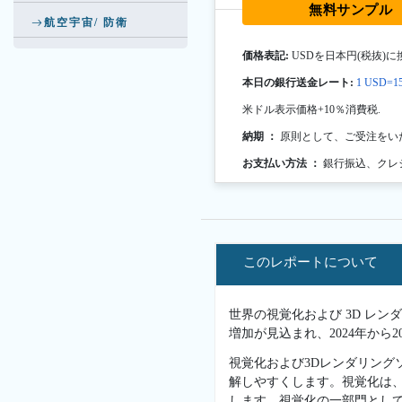
無料サンプル
航空宇宙/ 防衛
価格表記:
USDを日本円(税抜)に
本日の銀行送金レート:
1 USD=15
米ドル表示価格+10％消費税.
納期 ：
原則として、ご受注をい
お支払い方法 ：
銀行振込、クレ
このレポートについて
世界の視覚化および 3D レンダ
増加が見込まれ、2024年から
視覚化および3Dレンダリン
解しやすくします。視覚化は
します。視覚化の一部門とし