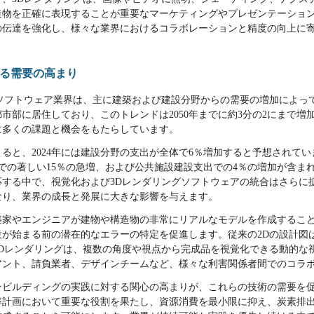
造物を正確に表現することが重要なマーケティングやプレゼンテーショ
の伝達を強化し、様々な業界におけるコラボレーションと精度の向上に
る需要の高まり
グソフトウェア業界は、主に建築および建設分野からの需要の増加によっ
市部に居住しており、このトレンドは2050年までに約3分の2にまで増
に多くの課題と機会をもたらしています。
ると、2024年には建設分野の支出が全体で6％増加すると予想されて
での著しい15％の急増、および公共施設建設支出での4％の増加が含ま
応する中で、視覚化および3Dレンダリングソフトウェアの統合はさらに
なり、業界の成長と発展に大きな影響を与えます。
築家やエンジニアが建物や構造物の非常にリアルなモデルを作成するこ
設が始まる前の潜在的なエラーの特定を促進します。従来の2Dの設計図
3Dレンダリングは、複数の角度や視点から完成品を視覚化できる動的な
アント、請負業者、デザインチームなど、様々な利害関係者間でのコラ
ンビルディングの実践に対する関心の高まりが、これらの技術の需要を促
率計画において重要な役割を果たし、資源消費を最小限に抑え、炭素排