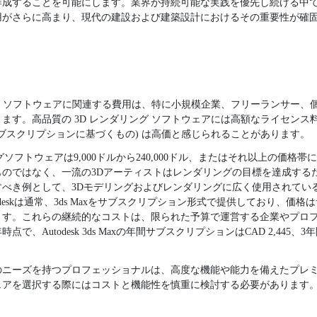
作成することを可能にします。業界が持続可能な実践を優先し続ける中で
用がさらに高まり、現代の建設および建築設計におけるその重要性が確
ング ソフトウェアに関連する費用は、特に小規模企業、フリーランサー、
ます。高品質の 3D レンダリング ソフトウェアには高額なライセンス
はサブスクリプションに基づくもの) は高価と感じられることがあります。
ソフトウェアは9,000ドルから240,000ドル、またはそれ以上の価格
ものではなく、一流の3Dアーティストはレンダリングの目標を達成する
べき例として、3Dモデリングおよびレンダリングに広く使用されているソフ
utodeskは通常、3ds Maxをサブスクリプション形式で提供しており、
ます。これらの継続的なコストは、限られた予算で運営する企業やプロ
点で、Autodesk 3ds Maxの年間サブスクリプションはCAD 2,44
のニーズを持つプロフェッショナルは、高度な機能や能力を備えたプレ
ェアを選択する際にはコストと機能性を慎重に検討する必要があります