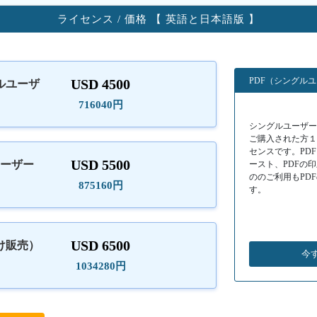
ライセンス / 価格 【 英語と日本語版 】
PDF（シングル
USD 4500
ルユーザ
）
716040円
シングルユーザーラ
ご購入された方
センスです。PD
USD 5500
ユーザー
ースト、PDFの
ののご利用もPD
875160円
す。
USD 6500
け販売）
今
1034280円