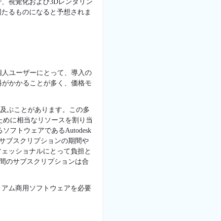
、視覚化および3Dレンダリン
固たるものになると予想されま
個人ユーザーにとって、導入の
料がかかることが多く、価格モ
帯に及ぶことがあります。この多
ために相当なリソースを割り当
トウェアであるAutodesk
価格はサブスクリプションの期間や
フェッショナルにとって負担と
5、3年間のサブスクリプションは合
ミアム商用ソフトウェアを必要
。