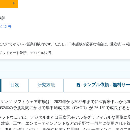
換算
9.12 円
ただいてから1～2営業日以内です。ただし、日本語版が必要な場合は、受注後3～4
ジットカード決済、モバイル決済。
目次
研究方法
サンプル依頼 - 無料サ
リング ソフトウェア市場は、2023年から2032年までに37億米ドルから30
2032年の予測期間にかけて年平均成長率（CAGR）が 26.1％で成長す
グソフトウェアは、デジタルまたは三次元モデルをグラフィカルな画像に
、建築、工学、エンターテインメントなどの分野で一般的に使用される
て、3Dレンダリングは、画像やビデオに照明、シェーディング、テクス