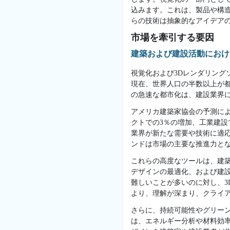
込みます。これは、製品や構
らの技術は抽象的なアイデア
市場を牽引する要因
建築および建設活動におけ
視覚化および3Dレンダリン
現在、世界人口の半数以上が都
の急速な都市化は、建設業界
アメリカ建築家協会の予測によ
クトでの3％の増加、工業建設
業界が新たな需要や技術に適
ンドは市場の主要な推進力と
これらの高度なツールは、建
デザインの最適化、および建
難しいことが多いのに対し、
より、理解が深まり、クライ
さらに、持続可能性やグリー
は、エネルギー分析や材料効