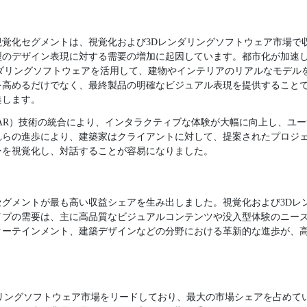
び視覚化セグメントは、視覚化および3Dレンダリングソフトウェア市場
型のデザイン表現に対する需要の増加に起因しています。都市化が加速
ンダリングソフトウェアを活用して、建物やインテリアのリアルなモデル
を高めるだけでなく、最終製品の明確なビジュアル表現を提供すること
進します。
AR）技術の統合により、インタラクティブな体験が大幅に向上し、ユ
れらの進歩により、建築家はクライアントに対して、提案されたプロジ
ンを視覚化し、対話することが容易になりました。
ンセグメントが最も高い収益シェアを生み出しました。視覚化および3D
イプの需要は、主に高品質なビジュアルコンテンツや没入型体験のニー
ターテインメント、建築デザインなどの分野における革新的な進歩が、高
ダリングソフトウェア市場をリードしており、最大の市場シェアを占めて