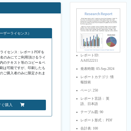
ユーザーライセンス）
イセンス : レポートPDFを
レポートID:
１名のみにてご利用頂けるライ
AA0522211
F内のテキスト等のコピー＆ペ
印刷は可能ですが、印刷したも
発表時期: 05-Sep-2024
Fのご購入者のみに限定されま
レポートカテゴリ: 情
報技術
ページ: 250
レポート言語： 英
語、日本語
すぐ購入
テーブル図: 90
レポート形式： PDF
合計表: 100