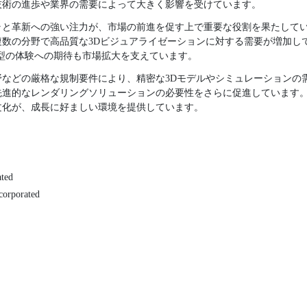
技術の進歩や業界の需要によって大きく影響を受けています。
ラと革新への強い注力が、市場の前進を促す上で重要な役割を果たして
複数の分野で高品質な3Dビジュアライゼーションに対する需要が増加し
型の体験への期待も市場拡大を支えています。
野などの厳格な規制要件により、精密な3Dモデルやシミュレーションの
先進的なレンダリングソリューションの必要性をさらに促進しています
文化が、成長に好ましい環境を提供しています。
ated
corporated