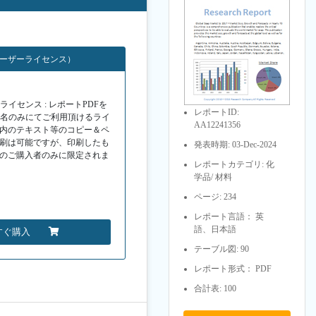
ユーザーライセンス）
イセンス : レポートPDFを
レポートID:
１名のみにてご利用頂けるライ
AA12241356
F内のテキスト等のコピー＆ペ
印刷は可能ですが、印刷したも
発表時期: 03-Dec-2024
Fのご購入者のみに限定されま
レポートカテゴリ: 化
学品/ 材料
ページ: 234
レポート言語： 英
語、日本語
すぐ購入
テーブル図: 90
レポート形式： PDF
合計表: 100