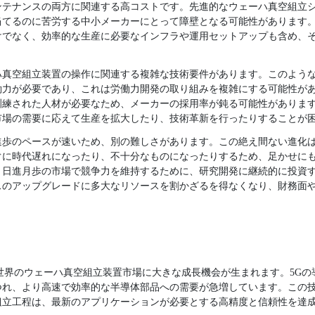
ンテナンスの両方に関連する高コストです。先進的なウェーハ真空組立
当てるのに苦労する中小メーカーにとって障壁となる可能性があります
でなく、効率的な生産に必要なインフラや運用セットアップも含め、そ
ハ真空組立装置の操作に関連する複雑な技術要件があります。このよう
働力が必要であり、これは労働力開発の取り組みを複雑にする可能性が
訓練された人材が必要なため、メーカーの採用率が鈍る可能性がありま
市場の需要に応えて生産を拡大したり、技術革新を行ったりすることが
進歩のペースが速いため、別の難しさがあります。この絶え間ない進化
ぐに時代遅れになったり、不十分なものになったりするため、足かせに
、日進月歩の市場で競争力を維持するために、研究開発に継続的に投資
スのアップグレードに多大なリソースを割かざるを得なくなり、財務面
世界のウェーハ真空組立装置市場に大きな成長機会が生まれます。5Gの
つれ、より高速で効率的な半導体部品への需要が急増しています。この
組立工程は、最新のアプリケーションが必要とする高精度と信頼性を達