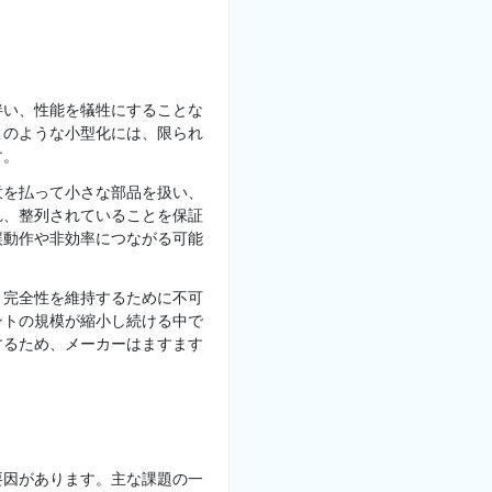
伴い、性能を犠牲にすることな
このような小型化には、限られ
す。
意を払って小さな部品を扱い、
れ、整列されていることを保証
誤動作や非効率につながる可能
と完全性を維持するために不可
ントの規模が縮小し続ける中で
するため、メーカーはますます
要因があります。主な課題の一