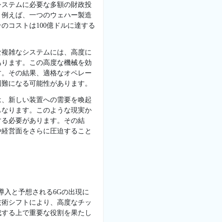
システムに必要な多額の財政投
。例えば、一つのウェハー製造
のコストは100億ドルに達する
な複雑なシステムには、高度に
あります。この高度な機械を効
す。その結果、適格なオペレー
困難になる可能性があります。
は、新しい装置への需要を喚起
もなります。このような現実か
する必要があります。その結
や経営面をさらに圧迫すること
導入と予想される6Gの出現に
技術シフトにより、高度なチッ
成する上で重要な役割を果たし