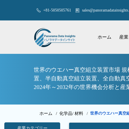
+81-5050505761
sales@panoramadatainsights.
ホーム
産業
世界のウエハー真空組立装置市場 
置、半自動真空組立装置、全自動真
2024年～2032年の世界機会分析と産
ホーム /
化学品/ 材料
世界のウエハー真空
/
産業カテゴリー