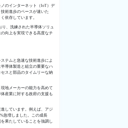
ノのインターネット（IoT）デ
。技術進歩のペースが速いた
きく依存しています。
おり、洗練された半導体ソリュ
性の向上を実現できる高度なチ
システムと急速な技術進歩によ
は半導体製造と組立の重要なハ
ロセスと部品のタイムリーな納
、現地メーカーの能力を高めて
導体産業に対する政府の支援も
促進しています。例えば、アジ
3%急増しました。この成長
割を果たしていることを強調し