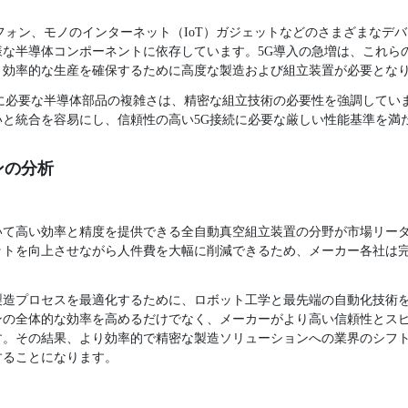
フォン、モノのインターネット（IoT）ガジェットなどのさまざまなデ
様な半導体コンポーネントに依存しています。5G導入の急増は、これら
、効率的な生産を確保するために高度な製造および組立装置が必要とな
ンに必要な半導体部品の複雑さは、精密な組立技術の必要性を強調してい
いと統合を容易にし、信頼性の高い5G接続に必要な厳しい性能基準を満
ンの分析
おいて高い効率と精度を提供できる全自動真空組立装置の分野が市場リー
ットを向上させながら人件費を大幅に削減できるため、メーカー各社は
製造プロセスを最適化するために、ロボット工学と最先端の自動化技術
ンの全体的な効率を高めるだけでなく、メーカーがより高い信頼性とス
す。その結果、より効率的で精密な製造ソリューションへの業界のシフ
することになります。