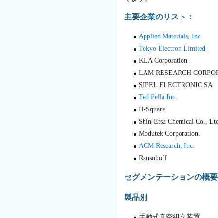
主要企業のリスト：
Applied Materials, Inc.
Tokyo Electron Limited
KLA Corporation
LAM RESEARCH CORPO
SIPEL ELECTRONIC SA
Ted Pella Inc.
H-Square
Shin-Etsu Chemical Co., Ltd
Modutek Corporation.
ACM Research, Inc.
Ransohoff
セグメンテーションの概要
製品別
手動式真空組立装置