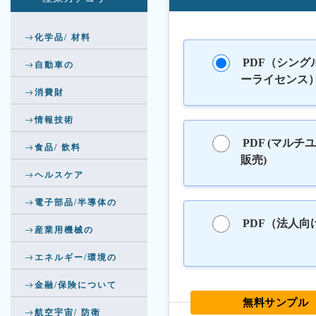
化学品/ 材料
PDF（シング
自動車の
ーライセンス
消費財
情報技術
PDF (マルチ
食品/ 飲料
販売)
ヘルスケア
電子部品/半導体の
PDF（法人向
産業用機械の
エネルギー/環境の
金融/保険について
無料サンプル
航空宇宙/ 防衛