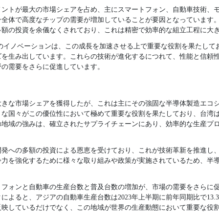
グメントが最大の市場シェアを占め、主にスマートフォン、自動車技術、モ
ン全体で高度なチップの需要が増加していることが要因となっています
多額の投資を余儀なくされており、これは精密で効率的な組立工程に大
どのイノベーションは、この成長を加速させる上で重要な役割を果たして
ズを生み出しています。これらの技術が進化するにつれて、性能と信頼
野の需要をさらに促進しています。
が大きな市場シェアを獲得したが、これは主にその強固な半導体製造エコ
うな国々がこの優位性において極めて重要な役割を果たしており、台湾
の地域の強みは、確立されたサプライチェーンにあり、効率的な生産プ
開発への多額の投資による恩恵を受けており、これが技術革新を推進し
争力を強化するために様々な取り組みや政策が実施されているため、半
トフォンと自動車の生産台数と普及台数の増加が、市場の需要をさらに
によると、アジアの自動車生産台数は2023年上半期に前年同期比で13.
反映しているだけでなく、この地域が世界の生産動態において重要な役