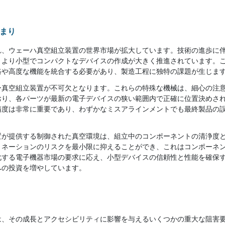
まり
れ、ウェーハ真空組立装置の世界市場が拡大しています。技術の進歩に
、より小型でコンパクトなデバイスの作成が大きく推進されています。
路や高度な機能を統合する必要があり、製造工程に独特の課題が生じま
ー真空組立装置が不可欠となります。これらの特殊な機械は、細心の注
おり、各パーツが最新の電子デバイスの狭い範囲内で正確に位置決めさ
精度は非常に重要であり、わずかなミスアラインメントでも最終製品の
置が提供する制御された真空環境は、組立中のコンポーネントの清浄度
ミネーションのリスクを最小限に抑えることができ、これはコンポーネ
化する電子機器市場の要求に応え、小型デバイスの信頼性と性能を確保
への投資を増やしています。
は、その成長とアクセシビリティに影響を与えるいくつかの重大な阻害