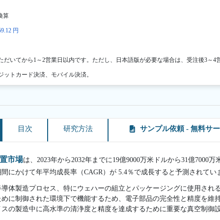
換算
9.12 円
ただいてから1～2営業日以内です。ただし、日本語版が必要な場合は、受注後3～4
ジットカード決済、モバイル決済。
目次
研究方法
サンプル依頼 - 無料サ
置市場
は、2023年から2032年までに19億9000万米ドルから31億70
予測期間にかけて年平均成長率（CAGR）が 5.4％で成長すると予測されてい
半導体製造プロセス、特にウェハーの組立とパッケージングに使用され
ために制御された環境下で機能するため、電子部品の完全性と精度を維
イスの製造中に高水準の清浄度と精度を達成するために重要な真空制御