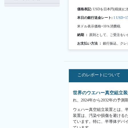
価格表記:
USDを日本円(税抜)に
本日の銀行送金レート:
1 USD=15
米ドル表示価格+10％消費税.
納期 ：
原則として、ご受注をい
お支払い方法 ：
銀行振込、クレ
このレポートについて
世界のウエハー真空組立装
れ、2024年から2032年の
ウェハー真空組立装置とは、
装置は、汚染や損傷を避ける
ています。特に、半導体デバ
ています。