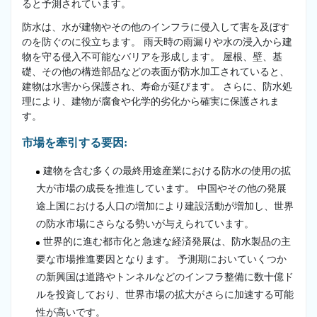
ると予測されています。
防水は、水が建物やその他のインフラに侵入して害を及ぼす
のを防ぐのに役立ちます。 雨天時の雨漏りや水の浸入から建
物を守る侵入不可能なバリアを形成します。 屋根、壁、基
礎、その他の構造部品などの表面が防水加工されていると、
建物は水害から保護され、寿命が延びます。 さらに、防水処
理により、建物が腐食や化学的劣化から確実に保護されま
す。
市場を牽引する要因:
建物を含む多くの最終用途産業における防水の使用の拡
大が市場の成長を推進しています。 中国やその他の発展
途上国における人口の増加により建設活動が増加し、世界
の防水市場にさらなる勢いが与えられています。
世界的に進む都市化と急速な経済発展は、防水製品の主
要な市場推進要因となります。 予測期においていくつか
の新興国は道路やトンネルなどのインフラ整備に数十億ド
ルを投資しており、世界市場の拡大がさらに加速する可能
性が高いです。