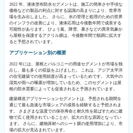
2022 年、液体塗布防水セグメントは、施工の簡単さや手頃な
価格などの製品の利点に対する認識の高まりにより、世界市
場を生み出しました。 さらに、水の管理と処理のための世界
のインフラの改善により、液体応用は今後数年間で成長する
可能性があります。 ひょう嵐、降雪、暑さなどの異常気象か
ら屋根を保護するアクリル膜は、今後数年間で順調に拡大す
ると予想されています。
アプリケーション別の概要
2022 年には、屋根とバルコニーの用途セグメントが市場を独
占し、最も多くの収益を上げました。 これは、アジア太平洋
の住宅建築での使用頻度が高まっているためです。 大気中の
湿気や雨への曝露が増加しているため、このセグメントは屋
根の防水需要によっても促進されると予測されています。
建築構造アプリケーションセグメントは、予想される期間を
通じて最も急速な市場シェアの成長を経験すると予想されま
す。 さまざまな温度での保存寿命と耐久性を延ばすために建
物で広く使用されていることが、拡大の主な原因となってい
ます。 さらに、建物床材へのシート膜の使用増加により、市
場の拡大が見込まれています。