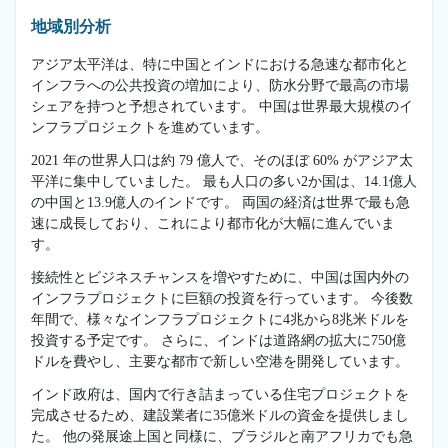
地域別分析
アジア太平洋は、特に中国とインドにおける急速な都市化と
インフラへの公共投資の増加により、防水分野で最高の市場
シェアを持つと予想されています。 中国は世界最大規模のイ
ンフラプロジェクトを進めています。
2021 年の世界人口は約 79 億人で、そのほぼ 60% がアジア太
平洋に集中していました。 最も人口の多い2か国は、14.1億人
の中国と13.9億人のインドです。 両国の経済は世界で最も急
速に成長しており、これにより都市化が大幅に進んでいま
す。
接続性とビジネスチャンスを増やすために、中国は国内外の
インフラプロジェクトに巨額の投資を行っています。 今後数
年間で、様々なインフラプロジェクトに4兆から8兆米ドルを
投資する予定です。 さらに、インドは道路網の拡大に750億
ドルを費やし、主要な都市で新しい空港を開発しています。
インド政府は、国内で行き詰まっている住宅プロジェクトを
完成させるため、建設業者に35億米ドルの資金を提供しまし
た。 他の発展途上国と同様に、ブラジルと南アフリカでも急