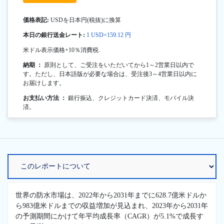
価格表記:
USDを日本円(税抜)に換算
本日の銀行送金レート:
1 USD=159.12 円
米ドル表示価格+10％消費税.
納期 ：
原則として、ご受注をいただいてから1～2営業日以内で
す。ただし、日本語版が必要な場合は、受注後3～4営業日以内に
お届けします。
お支払い方法 ：
銀行振込、クレジットカード決済、モバイル決
済。
世界の防水市場は、2022年から2031年までに628.7億米ドルか
ら983億米ドルまでの収益増加が見込まれ、2023年から2031年
の予測期間にかけて年平均成長率（CAGR）が5.1%で成長す