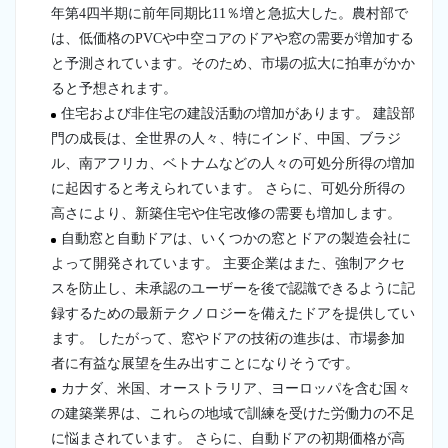
年第4四半期に前年同期比11％増と急拡大した。農村部で
は、低価格のPVCや中空コアのドアや窓の需要が増加する
と予測されています。そのため、市場の拡大に拍車がかか
ると予想されます。
住宅および非住宅の建設活動の増加があります。 建設部
門の成長は、全世界の人々、特にインド、中国、ブラジ
ル、南アフリカ、ベトナムなどの人々の可処分所得の増加
に起因すると考えられています。 さらに、可処分所得の
高さにより、新築住宅や住宅改修の需要も増加します。
自動窓と自動ドアは、いくつかの窓とドアの製造会社に
よって開発されています。 主要企業はまた、強制アクセ
スを防止し、未承認のユーザーを後で認識できるように記
録するための最新テクノロジーを備えたドアを提供してい
ます。 したがって、窓やドアの技術の進歩は、市場参加
者に有益な展望を生み出すことになりそうです。
カナダ、米国、オーストラリア、ヨーロッパを含む国々
の建築業界は、これらの地域で訓練を受けた労働力の不足
に悩まされています。 さらに、自動ドアの初期価格が高