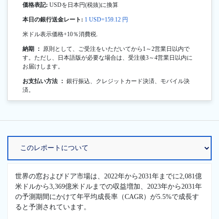
価格表記:
USDを日本円(税抜)に換算
本日の銀行送金レート:
1 USD=159.12 円
米ドル表示価格+10％消費税.
納期 ：
原則として、ご受注をいただいてから1～2営業日以内で
す。ただし、日本語版が必要な場合は、受注後3～4営業日以内に
お届けします。
お支払い方法 ：
銀行振込、クレジットカード決済、モバイル決
済。
世界の窓およびドア市場は、2022年から2031年までに2,081億
米ドルから3,369億米ドルまでの収益増加、2023年から2031年
の予測期間にかけて年平均成長率（CAGR）が5.5%で成長す
ると予測されています。