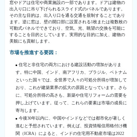
窓やドアは住宅や商業施設の一部であります。ドアは建物の
出入り口に吊り下げられるスライド式のパネルであります。
その主な目的は、出入り口を通る交通を規制することであり
ます。逆に窓は、壁の開口部に設置される1枚または複数枚の
可動式パネルでできており、空気、光、眺望の交換を可能に
することを目的としています。実用的な目的に加え、建物の
美観にも貢献します。
市場を推進する要因：
住宅と非住宅の両方における建設活動の増加がありま
す。特に中国、インド、南アフリカ、ブラジル、ベトナム
といった国々では、全世界で人々の可処分所得が増加して
おり、これが建築業界の拡大の原因となっています。さら
に、可処分所得の高さも、新築や住宅リフォームの需要を
押し上げています。従って、これらの要素は市場の成長に
寄与します。
今後30年以内に、中国やインドなどでは都市化が著しく
進むと予想されています。例えば、投資情報信用格付け機
関（ICRA）によると、インドの住宅用不動産市場は2022