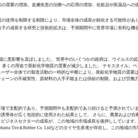
鉛の需要の増加、皮膚疾患の治療への応用の増加、化粧品や医薬品への
質の使用を制限する制限により、市場全体の成長が鈍化する可能性があ
粒子の成長する研究と技術的拡大は、予測期間中に世界市場に有利な機
世界市場に悪影響を及ぼしました。 世界中のいくつかの政府は、ウイルスの
、多くの用途で亜鉛化学物質の需要が減少しました。 テキスタイル、
ユーザー全体での製造活動の一時的な中断により、亜鉛化学物質の需要は
チェーンの不確実性、原材料の入手不能または供給の制限、および労働
に市場で支配的であり、予測期間中も支配的であり続けると予測されてい
学誘導体が広く包括的に使用された結果として。 さらに、農業および自
ビジネスセクターの成長が、この地域の市場成長を後押ししています。 
ion、Yokohama Tire＆Rubber Co. Ltdなどのタイヤ生産者が存在し、