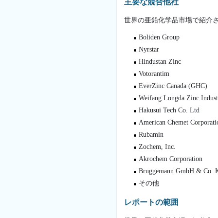
主要な競合他社
世界の亜鉛化学品市場で紹介
Boliden Group
Nyrstar
Hindustan Zinc
Votorantim
EverZinc Canada (GHC)
Weifang Longda Zinc Indust
Hakusui Tech Co. Ltd
American Chemet Corporati
Rubamin
Zochem, Inc.
Akrochem Corporation
Bruggemann GmbH & Co. 
その他
レポートの範囲