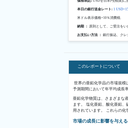
価格表記:
USDを日本円(税抜)に
本日の銀行送金レート:
1 USD=15
米ドル表示価格+10％消費税.
納期 ：
原則として、ご受注をい
お支払い方法 ：
銀行振込、クレ
このレポートについて
世界の亜鉛化学品の市場規模は20
予測期間において年平均成長率（
亜鉛化学物質は、さまざまな
ます。 塩化亜鉛、酸化亜鉛
用されています。 これらの
市場の成長に影響を与える