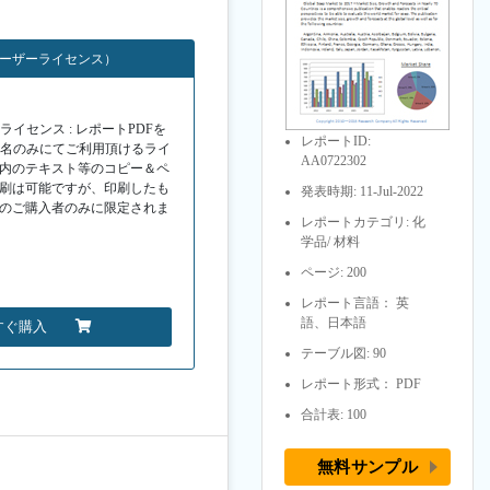
ユーザーライセンス）
イセンス : レポートPDFを
レポートID:
１名のみにてご利用頂けるライ
AA0722302
F内のテキスト等のコピー＆ペ
印刷は可能ですが、印刷したも
発表時期: 11-Jul-2022
Fのご購入者のみに限定されま
レポートカテゴリ: 化
学品/ 材料
ページ: 200
レポート言語： 英
語、日本語
すぐ購入
テーブル図: 90
レポート形式： PDF
合計表: 100
無料サンプル