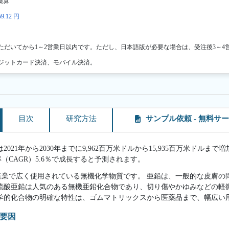
換算
9.12 円
ただいてから1～2営業日以内です。ただし、日本語版が必要な場合は、受注後3～4
ジットカード決済、モバイル決済。
目次
研究方法
サンプル依頼 - 無料サ
21年から2030年までに9,962百万米ドルから15,935百万米ドルまで増加
CAGR）5.6％で成長すると予測されます。
産業で広く使用されている無機化学物質です。 亜鉛は、一般的な皮膚の
、硫酸亜鉛は人気のある無機亜鉛化合物であり、切り傷やかゆみなどの軽
化学的化合物の明確な特性は、ゴムマトリックスから医薬品まで、幅広い
要因