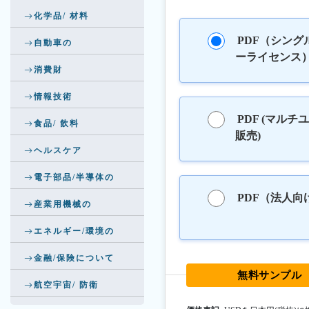
化学品/ 材料
PDF（シング
自動車の
ーライセンス
消費財
情報技術
PDF (マルチ
食品/ 飲料
販売)
ヘルスケア
電子部品/半導体の
PDF（法人向
産業用機械の
エネルギー/環境の
金融/保険について
無料サンプル
航空宇宙/ 防衛