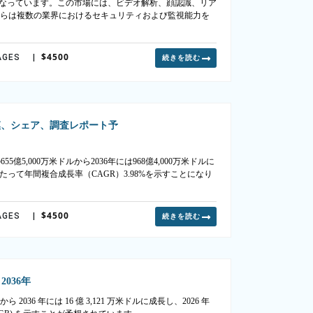
87%となっています。この市場には、ビデオ解析、顔認識、リア
れらは複数の業界におけるセキュリティおよび監視能力を
$4500
AGES
|
続きを読む
模、シェア、調査レポート予
5,000万米ドルから2036年には968億4,000万米ドルに
たって年間複合成長率（CAGR）3.98%を示すことになり
$4500
AGES
|
続きを読む
036年
 2036 年には 16 億 3,121 万米ドルに成長し、2026 年