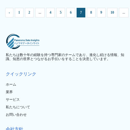
‹
1
2
...
4
5
6
7
8
9
10
...
私たちは数十年の経験を持つ専門家のチームであり、進化し続ける情報、知
識、知恵の世界とつながるお手伝いをすることを決意しています。
クイックリンク
ホーム
業界
サービス
私たちについて
お問い合わせ
会社方針