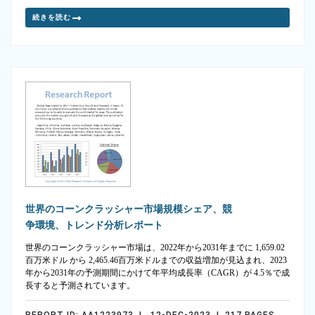
続きを読む
世界のコーンクラッシャー市場規模シェア、競
争環境、トレンド分析レポート
世界のコーンクラッシャー市場は、2022年から2031年までに 1,659.02
百万米ドル から 2,465.46百万米ドルまでの収益増加が見込まれ、2023
年から2031年の予測期間にかけて年平均成長率（CAGR）が 4.5％で成
長すると予測されています。
REPORT ID: AA1223973 | 12-DEC-2023 | 217 PAGES