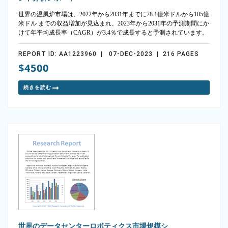
世界の温風炉市場は、2022年から2031年までに78.1億米ドルから105億
米ドル までの収益増加が見込まれ、2023年から2031年の予測期間にか
けて年平均成長率（CAGR）が3.4％で成長すると予測されています。
REPORT ID: AA1223960 | 07-DEC-2023 | 216 PAGES
$4500
続きを読む
世界のデータセンターロボティクス市場規模シ