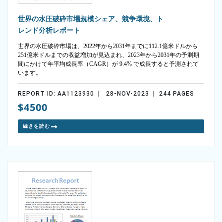
世界の水圧破砕市場規模シェア、競争環境、ト
レンド分析レポート
世界の水圧破砕市場は、2022年から2031年までに112.1億米ドルから
251億米ドルまでの収益増加が見込まれ、2023年から2031年の予測期
間にかけて年平均成長率（CAGR）が 9.4% で成長すると予測されて
います。
REPORT ID: AA1123930 | 28-NOV-2023 | 244 PAGES
$4500
続きを読む