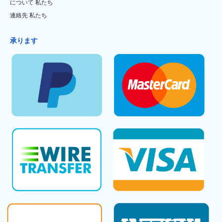
について 私たち
連絡先 私たち
承ります