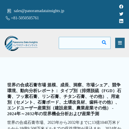
sales@panoramadatainsights.jp
+81-5050505761
世界の合成石膏市場 規模、成長、洞察、市場シェア、競争
環境、動向分析レポート： タイプ別（排煙脱硫（FGD）石
膏、フッ素石膏、リン石膏、チタン石膏、その他）、用途
別（セメント、石膏ボード、土壌改良材、歯科その他）、
エンドユーザー産業別（建設産業、農業産業その他） -
2024年～2032年の世界機会分析および産業予測
世界の合成石膏市場、2023年から2032年までに13億1040万米ド
ルから18億9,508万米ドルまでの収益増加が見込まれ、2024年か