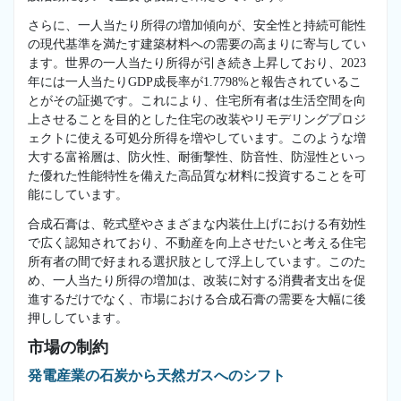
さらに、一人当たり所得の増加傾向が、安全性と持続可能性
の現代基準を満たす建築材料への需要の高まりに寄与してい
ます。世界の一人当たり所得が引き続き上昇しており、2023
年には一人当たりGDP成長率が1.7798%と報告されているこ
とがその証拠です。これにより、住宅所有者は生活空間を向
上させることを目的とした住宅の改装やリモデリングプロジ
ェクトに使える可処分所得を増やしています。このような増
大する富裕層は、防火性、耐衝撃性、防音性、防湿性といっ
た優れた性能特性を備えた高品質な材料に投資することを可
能にしています。
合成石膏は、乾式壁やさまざまな内装仕上げにおける有効性
で広く認知されており、不動産を向上させたいと考える住宅
所有者の間で好まれる選択肢として浮上しています。このた
め、一人当たり所得の増加は、改装に対する消費者支出を促
進するだけでなく、市場における合成石膏の需要を大幅に後
押ししています。
市場の制約
発電産業の石炭から天然ガスへのシフト