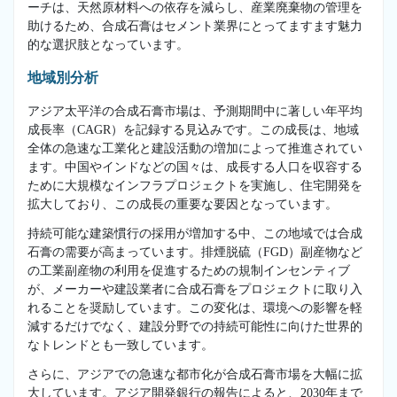
ーチは、天然原材料への依存を減らし、産業廃棄物の管理を
助けるため、合成石膏はセメント業界にとってますます魅力
的な選択肢となっています。
地域別分析
アジア太平洋の合成石膏市場は、予測期間中に著しい年平均
成長率（CAGR）を記録する見込みです。この成長は、地域
全体の急速な工業化と建設活動の増加によって推進されてい
ます。中国やインドなどの国々は、成長する人口を収容する
ために大規模なインフラプロジェクトを実施し、住宅開発を
拡大しており、この成長の重要な要因となっています。
持続可能な建築慣行の採用が増加する中、この地域では合成
石膏の需要が高まっています。排煙脱硫（FGD）副産物など
の工業副産物の利用を促進するための規制インセンティブ
が、メーカーや建設業者に合成石膏をプロジェクトに取り入
れることを奨励しています。この変化は、環境への影響を軽
減するだけでなく、建設分野での持続可能性に向けた世界的
なトレンドとも一致しています。
さらに、アジアでの急速な都市化が合成石膏市場を大幅に拡
大しています。アジア開発銀行の報告によると、2030年まで