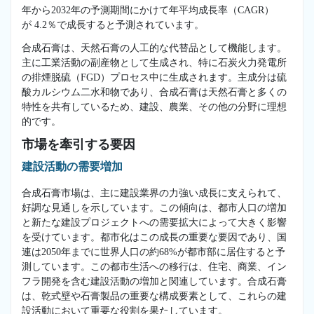
年から2032年の予測期間にかけて年平均成長率（CAGR）
が 4.2％で成長すると予測されています。
合成石膏は、天然石膏の人工的な代替品として機能します。
主に工業活動の副産物として生成され、特に石炭火力発電所
の排煙脱硫（FGD）プロセス中に生成されます。主成分は硫
酸カルシウム二水和物であり、合成石膏は天然石膏と多くの
特性を共有しているため、建設、農業、その他の分野に理想
的です。
市場を牽引する要因
建設活動の需要増加
合成石膏市場は、主に建設業界の力強い成長に支えられて、
好調な見通しを示しています。この傾向は、都市人口の増加
と新たな建設プロジェクトへの需要拡大によって大きく影響
を受けています。都市化はこの成長の重要な要因であり、国
連は2050年までに世界人口の約68%が都市部に居住すると予
測しています。この都市生活への移行は、住宅、商業、イン
フラ開発を含む建設活動の増加と関連しています。合成石膏
は、乾式壁や石膏製品の重要な構成要素として、これらの建
設活動において重要な役割を果たしています。