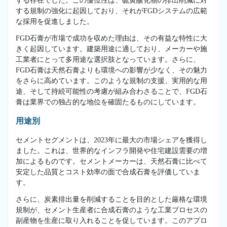
する存在でした。この優位性は、硫黄酸化物の排出削減に対
する規制の強化に起因しており、それがFGDシステムの広範
な採用を促進しました。
FGD石膏が市場で成功を収めた理由は、その有益な特性に大
きく起因しています。建築用途に適しており、メーカーや施
工業者にとって多用途な選択肢となっています。さらに、
FGD石膏は天然石膏よりも環境への影響が少なく、その魅力
をさらに高めています。このような規制の支援、実用的な用
途、そして持続可能性の考慮が組み合わさることで、FGD石
膏は業界での独占的な地位を確固たるものにしています。
用途別
セメントセグメントは、2023年に最大の市場シェアを獲得し
ました。これは、世界的なインフラ開発や住宅建設需要の増
加によるものです。セメントメーカーは、天然石膏に比べて
安定した品質とコスト効率の面で合成石膏を評価していま
す。
さらに、炭素排出量を削減することを目的とした厳格な環境
規制が、セメント生産者に合成石膏のような工業プロセスの
副産物を生産に取り入れることを促しています。このアプロ