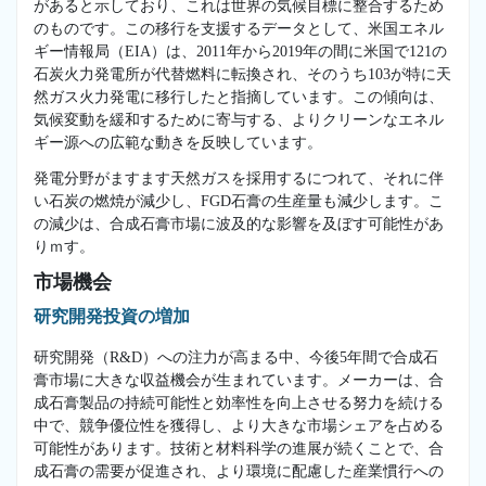
があると示しており、これは世界の気候目標に整合するため
のものです。この移行を支援するデータとして、米国エネル
ギー情報局（EIA）は、2011年から2019年の間に米国で121の
石炭火力発電所が代替燃料に転換され、そのうち103が特に天
然ガス火力発電に移行したと指摘しています。この傾向は、
気候変動を緩和するために寄与する、よりクリーンなエネル
ギー源への広範な動きを反映しています。
発電分野がますます天然ガスを採用するにつれて、それに伴
い石炭の燃焼が減少し、FGD石膏の生産量も減少します。こ
の減少は、合成石膏市場に波及的な影響を及ぼす可能性があ
りｍす。
市場機会
研究開発投資の増加
研究開発（R&D）への注力が高まる中、今後5年間で合成石
膏市場に大きな収益機会が生まれています。メーカーは、合
成石膏製品の持続可能性と効率性を向上させる努力を続ける
中で、競争優位性を獲得し、より大きな市場シェアを占める
可能性があります。技術と材料科学の進展が続くことで、合
成石膏の需要が促進され、より環境に配慮した産業慣行への