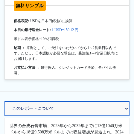
無料サンプル
価格表記:
USDを日本円(税抜)に換算
本日の銀行送金レート:
1 USD=159.12 円
米ドル表示価格+10％消費税.
納期 ：
原則として、ご受注をいただいてから1～2営業日以内で
す。ただし、日本語版が必要な場合は、受注後3～4営業日以内に
お届けします。
お支払い方法 ：
銀行振込、クレジットカード決済、モバイル決
済。
世界の合成石膏市場、2023年から2032年までに13億1040万米
ドルから18億9,508万米ドルまでの収益増加が見込まれ、2024