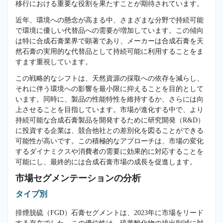
移行における重要な役割を果たすことが期待されています。
近年、環境への懸念が高まる中、さまざまな分野で持続可能
で環境に優しい代替品への需要が増加しています。この傾向
は特に合成石膏業界で顕著であり、メーカーは合成石膏を天
然石膏の実用的な代替品として持続可能に利用することをま
すます重視しています。
この戦略的なシフトは、天然資源の採取への依存を減らし、
それに伴う環境への影響を最小限に抑えることを目的として
います。同時に、製品の性能特性を維持するか、さらには向
上させることを目指しています。市場が進化する中で、より
持続可能な合成石膏製品を開発するために研究開発（R&D）
に投資する企業は、競合他社との差別化を図ることができる
可能性が高いです。この積極的なアプローチは、市場の変化
するダイナミクスや消費者の需要に効果的に対応することを
可能にし、最終的には合成石膏市場の成長を促進します。
市場セグメンテーションの分析
タイプ別
排煙脱硫（FGD）石膏セグメントは、2023年に市場をリード