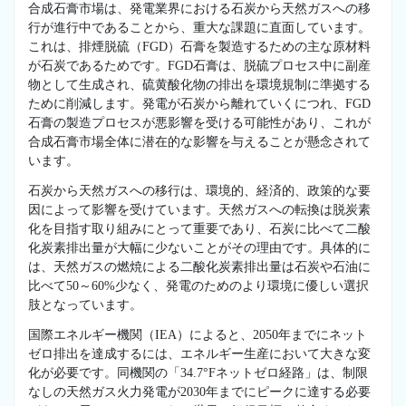
合成石膏市場は、発電業界における石炭から天然ガスへの移
行が進行中であることから、重大な課題に直面しています。
これは、排煙脱硫（FGD）石膏を製造するための主な原材料
が石炭であるためです。FGD石膏は、脱硫プロセス中に副産
物として生成され、硫黄酸化物の排出を環境規制に準拠する
ために削減します。発電が石炭から離れていくにつれ、FGD
石膏の製造プロセスが悪影響を受ける可能性があり、これが
合成石膏市場全体に潜在的な影響を与えることが懸念されて
います。
石炭から天然ガスへの移行は、環境的、経済的、政策的な要
因によって影響を受けています。天然ガスへの転換は脱炭素
化を目指す取り組みにとって重要であり、石炭に比べて二酸
化炭素排出量が大幅に少ないことがその理由です。具体的に
は、天然ガスの燃焼による二酸化炭素排出量は石炭や石油に
比べて50～60%少なく、発電のためのより環境に優しい選択
肢となっています。
国際エネルギー機関（IEA）によると、2050年までにネット
ゼロ排出を達成するには、エネルギー生産において大きな変
化が必要です。同機関の「34.7°Fネットゼロ経路」は、制限
なしの天然ガス火力発電が2030年までにピークに達する必要