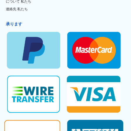
について 私たち
連絡先 私たち
承ります