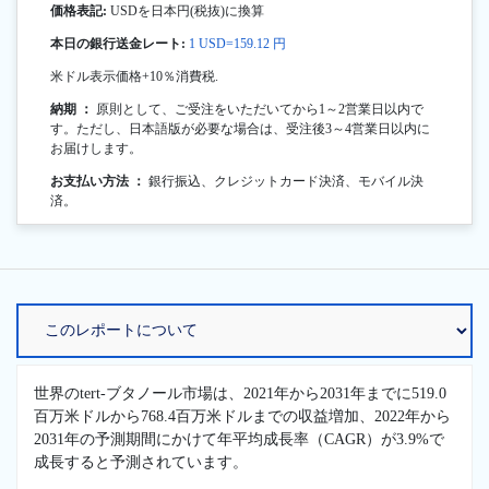
価格表記:
USDを日本円(税抜)に換算
本日の銀行送金レート:
1 USD=159.12 円
米ドル表示価格+10％消費税.
納期 ：
原則として、ご受注をいただいてから1～2営業日以内で
す。ただし、日本語版が必要な場合は、受注後3～4営業日以内に
お届けします。
お支払い方法 ：
銀行振込、クレジットカード決済、モバイル決
済。
世界のtert-ブタノール市場は、2021年から2031年までに519.0
百万米ドルから768.4百万米ドルまでの収益増加、2022年から
2031年の予測期間にかけて年平均成長率（CAGR）が3.9%で
成長すると予測されています。