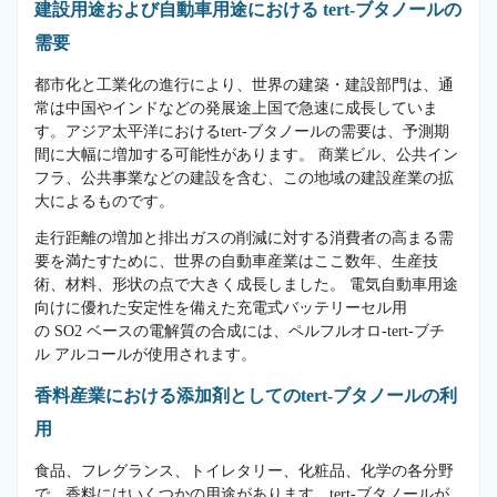
建設用途および自動車用途における tert-ブタノールの
需要
都市化と工業化の進行により、世界の建築・建設部門は、通
常は中国やインドなどの発展途上国で急速に成長していま
す。アジア太平洋におけるtert-ブタノールの需要は、予測期
間に大幅に増加する可能性があります。 商業ビル、公共イン
フラ、公共事業などの建設を含む、この地域の建設産業の拡
大によるものです。
走行距離の増加と排出ガスの削減に対する消費者の高まる需
要を満たすために、世界の自動車産業はここ数年、生産技
術、材料、形状の点で大きく成長しました。 電気自動車用途
向けに優れた安定性を備えた充電式バッテリーセル用
の SO2 ベースの電解質の合成には、ペルフルオロ-tert-ブチ
ル アルコールが使用されます。
香料産業における添加剤としてのtert-ブタノールの利
用
食品、フレグランス、トイレタリー、化粧品、化学の各分野
で、香料にはいくつかの用途があります。tert-ブタノールが