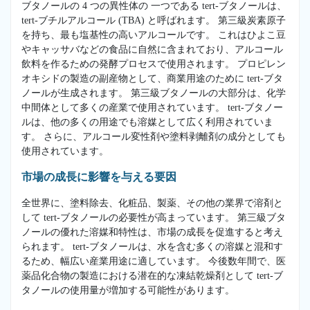
ブタノールの 4 つの異性体の 一つである tert-ブタノールは、
tert-ブチルアルコール (TBA) と呼ばれます。 第三級炭素原子
を持ち、最も塩基性の高いアルコールです。 これはひよこ豆
やキャッサバなどの食品に自然に含まれており、アルコール
飲料を作るための発酵プロセスで使用されます。 プロピレン
オキシドの製造の副産物として、商業用途のために tert-ブタ
ノールが生成されます。 第三級ブタノールの大部分は、化学
中間体として多くの産業で使用されています。 tert-ブタノー
ルは、他の多くの用途でも溶媒として広く利用されていま
す。 さらに、アルコール変性剤や塗料剥離剤の成分としても
使用されています。
市場の成長に影響を与える要因
全世界に、塗料除去、化粧品、製薬、その他の業界で溶剤と
して tert-ブタノールの必要性が高まっています。 第三級ブタ
ノールの優れた溶媒和特性は、市場の成長を促進すると考え
られます。 tert-ブタノールは、水を含む多くの溶媒と混和す
るため、幅広い産業用途に適しています。 今後数年間で、医
薬品化合物の製造における潜在的な凍結乾燥剤として tert-ブ
タノールの使用量が増加する可能性があります。