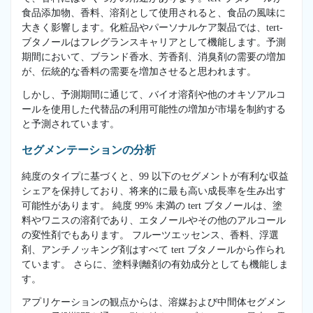
食品添加物、香料、溶剤として使用されると、食品の風味に
大きく影響します。化粧品やパーソナルケア製品では、tert-
ブタノールはフレグランスキャリアとして機能します。予測
期間において、ブランド香水、芳香剤、消臭剤の需要の増加
が、伝統的な香料の需要を増加させると思われます。
しかし、予測期間に通じて、バイオ溶剤や他のオキソアルコ
ールを使用した代替品の利用可能性の増加が市場を制約する
と予測されています。
セグメンテーションの分析
純度のタイプに基づくと、99 以下のセグメントが有利な収益
シェアを保持しており、将来的に最も高い成長率を生み出す
可能性があります。 純度 99% 未満の tert ブタノールは、塗
料やワニスの溶剤であり、エタノールやその他のアルコール
の変性剤でもあります。 フルーツエッセンス、香料、浮選
剤、アンチノッキング剤はすべて tert ブタノールから作られ
ています。 さらに、塗料剥離剤の有効成分としても機能しま
す。
アプリケーションの観点からは、溶媒および中間体セグメン