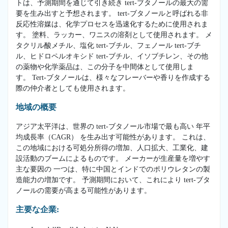
トは、予測期間を通じて引き続き tert-ブタノールの最大の需
要を生み出すと予想されます。 tert-ブタノールと呼ばれる非
反応性溶媒は、化学プロセスを迅速化するために使用されま
す。 塗料、ラッカー、ワニスの溶剤として使用されます。 メ
タクリル酸メチル、塩化 tert-ブチル、フェノール tert-ブチ
ル、ヒドロペルオキシド tert-ブチル、イソブチレン、その他
の薬物や化学薬品は、この分子を中間体として使用しま
す。 Tert-ブタノールは、様々なフレーバーや香りを作成する
際の仲介者としても使用されます。
地域の概要
アジア太平洋は、世界の tert-ブタノール市場で最も高い 年平
均成長率（CAGR） を生み出す可能性があります。 これは、
この地域における可処分所得の増加、人口拡大、工業化、建
設活動のブームによるものです。 メーカーが生産量を増やす
主な要因の 一つは、特に中国とインドでのポリウレタンの製
造能力の増加です。 予測期間において、これにより tert-ブタ
ノールの需要が高まる可能性があります。
主要な企業: