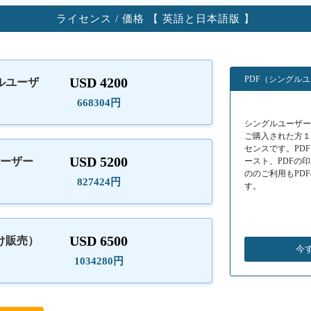
ライセンス / 価格 【 英語と日本語版 】
PDF（シングル
USD 4200
ルユーザ
）
668304円
シングルユーザーラ
ご購入された方
センスです。PD
USD 5200
ユーザー
ースト、PDFの
ののご利用もPD
827424円
す。
USD 6500
け販売）
今
1034280円