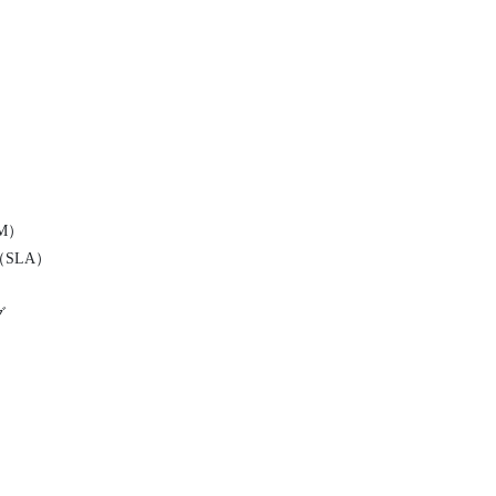
M）
SLA）
グ