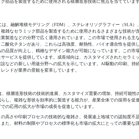
ック部品を製造するために使用される積層造形技術に焦点を当てていま
には、融解堆積モデリング（FDM）、ステレオリソグラフィー（SLA）
、複雑なセラミック部品を製造するために使用されるさまざまな技術が
産業製造などの分野で広く適用されています。この市場で使用される主
、二酸化チタンがあり、これらは高強度、耐熱性、バイオ適合性を提供
品の品質が向上し、精緻なデザイン能力が可能になっています。この市
にサービスを提供しています。成長傾向は、カスタマイズされたセラミ
設などの新しい用途分野への拡大を示しています。AI駆動の印刷、持
トレンドが業界の景観を変革しています。
場は、積層造形技術の技術的進展、カスタマイズ需要の増加、持続可能性
減らし、複雑な形状を効率的に製造する能力が、産業全体での採用を促
どでの応用の拡大が市場の成長を促進しています。
トの高さや印刷プロセスの技術的な複雑さ、発展途上地域での認知度不
。また、材料の制限やプロセスの標準化も市場の拡大にとっての重要な