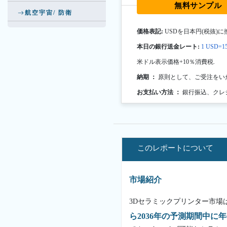
無料サンプル
航空宇宙/ 防衛
価格表記:
USDを日本円(税抜)に
本日の銀行送金レート:
1 USD=15
米ドル表示価格+10％消費税.
納期 ：
原則として、ご受注をい
お支払い方法 ：
銀行振込、クレ
このレポートについて
市場紹介
3Dセラミックプリンター市場
ら2036年の予測期間中に年