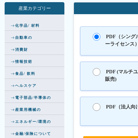
産業カテゴリー
化学品/ 材料
PDF（シング
自動車の
ーライセンス
消費財
情報技術
PDF (マルチ
食品/ 飲料
販売)
ヘルスケア
電子部品/半導体の
PDF（法人向
産業用機械の
エネルギー/環境の
金融/保険について