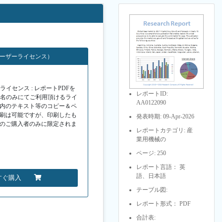
ユーザーライセンス）
イセンス : レポートPDFを
レポートID:
１名のみにてご利用頂けるライ
AA0122090
F内のテキスト等のコピー＆ペ
印刷は可能ですが、印刷したも
発表時期: 09-Apr-2026
Fのご購入者のみに限定されま
レポートカテゴリ: 産
業用機械の
ページ: 250
レポート言語： 英
語、日本語
すぐ購入
テーブル図:
レポート形式： PDF
合計表: