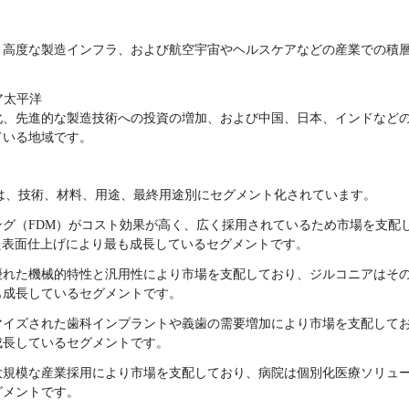
、高度な製造インフラ、および航空宇宙やヘルスケアなどの産業での積
ア太平洋
化、先進的な製造技術への投資の増加、および中国、日本、インドなど
ている地域です。
は、技術、材料、用途、最終用途別にセグメント化されています。
ング（FDM）がコスト効果が高く、広く採用されているため市場を支配
た表面仕上げにより最も成長しているセグメントです。
優れた機械的特性と汎用性により市場を支配しており、ジルコニアはそ
も成長しているセグメントです。
マイズされた歯科インプラントや義歯の需要増加により市場を支配して
成長しているセグメントです。
大規模な産業採用により市場を支配しており、病院は個別化医療ソリュー
グメントです。