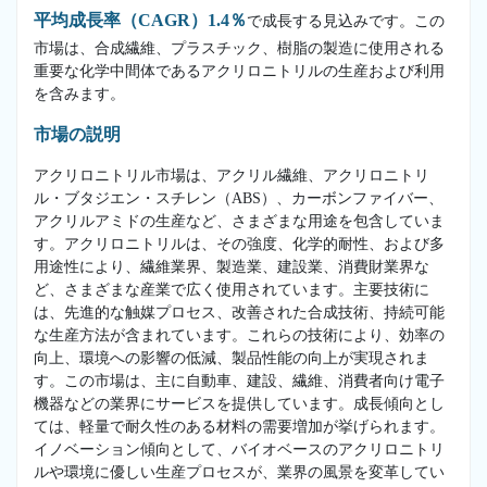
平均成長率（CAGR）1.4％
で成長する見込みです。この
市場は、合成繊維、プラスチック、樹脂の製造に使用される
重要な化学中間体であるアクリロニトリルの生産および利用
を含みます。
市場の説明
アクリロニトリル市場は、アクリル繊維、アクリロニトリ
ル・ブタジエン・スチレン（ABS）、カーボンファイバー、
アクリルアミドの生産など、さまざまな用途を包含していま
す。アクリロニトリルは、その強度、化学的耐性、および多
用途性により、繊維業界、製造業、建設業、消費財業界な
ど、さまざまな産業で広く使用されています。主要技術に
は、先進的な触媒プロセス、改善された合成技術、持続可能
な生産方法が含まれています。これらの技術により、効率の
向上、環境への影響の低減、製品性能の向上が実現されま
す。この市場は、主に自動車、建設、繊維、消費者向け電子
機器などの業界にサービスを提供しています。成長傾向とし
ては、軽量で耐久性のある材料の需要増加が挙げられます。
イノベーション傾向として、バイオベースのアクリロニトリ
ルや環境に優しい生産プロセスが、業界の風景を変革してい