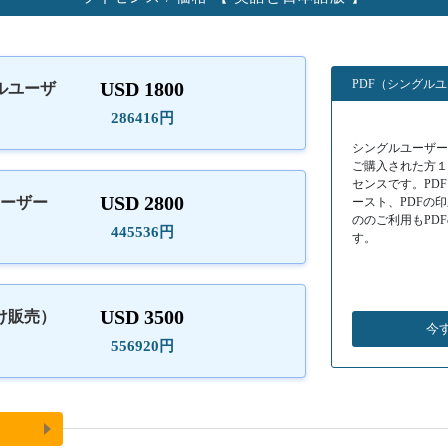
PDF（シングル
USD 1800
ルユーザ
）
286416円
シングルユーザーラ
ご購入された方
センスです。PD
USD 2800
ユーザー
ースト、PDFの
ののご利用もPD
445536円
す。
USD 3500
け販売）
今
556920円