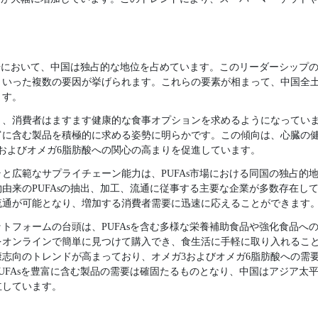
市場において、中国は独占的な地位を占めています。このリーダーシップ
いった複数の要因が挙げられます。これらの要素が相まって、中国全土で
ます。
り、消費者はますます健康的な食事オプションを求めるようになってい
富に含む製品を積極的に求める姿勢に明らかです。この傾向は、心臓の
およびオメガ6脂肪酸への関心の高まりを促進しています。
と広範なサプライチェーン能力は、PUFAs市場における同国の独占的
由来のPUFAsの抽出、加工、流通に従事する主要な企業が多数存在し
流通が可能となり、増加する消費者需要に迅速に応えることができます
トフォームの台頭は、PUFAsを含む多様な栄養補助食品や強化食品へ
をオンラインで簡単に見つけて購入でき、食生活に手軽に取り入れるこ
志向のトレンドが高まっており、オメガ3およびオメガ6脂肪酸への需
UFAsを豊富に含む製品の需要は確固たるものとなり、中国はアジア太平洋
立しています。