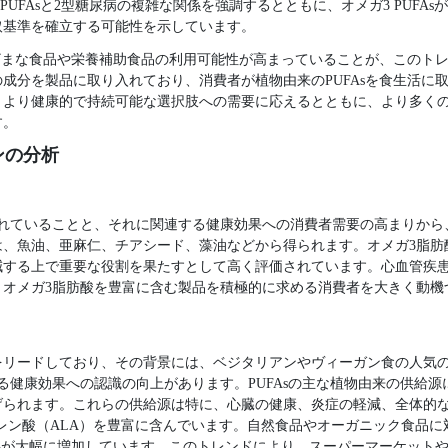
PUFAsと2型糖尿病の複雑な関係を強調するとともに、オメガ3 PUFA
取基準を確立する可能性を示しています。
まざまな食品や栄養補助食品の利用可能性が高まっていることが、このト
成分を製品に取り入れており、消費者が植物由来のPUFAsを食生活に
、より健康的で持続可能な選択肢への需要に応えるとともに、より多く
す。
ンの分析
されていることと、それに関連する健康効果への消費者需要の高まりから
は、魚油、亜麻仁、チアシード、藻油などから得られます。オメガ3脂肪
減する上で重要な役割を果たすとして高く評価されています。心血管疾
、オメガ3脂肪酸を豊富に含む製品を積極的に求める消費者を大きく動機
をリードしており、その背景には、ベジタリアンやヴィーガン食の人気の
る健康効果への認識の向上があります。PUFAsの主な植物由来の供給
げられます。これらの供給源は特に、心臓の健康、炎症の軽減、全体的
ノレン酸（ALA）を豊富に含んでいます。自然食品やオーガニック食品
需要が大幅に増加しています。このトレンドにより、スーパーマーケット