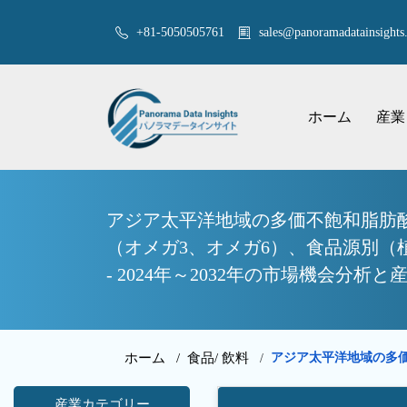
+81-5050505761
sales@panoramadatainsights.
ホーム
産業
アジア太平洋地域の多価不飽和脂肪酸
（オメガ3、オメガ6）、食品源別
- 2024年～2032年の市場機会分析と
ホーム /
食品/ 飲料
アジア太平洋地域の多
/
産業カテゴリー