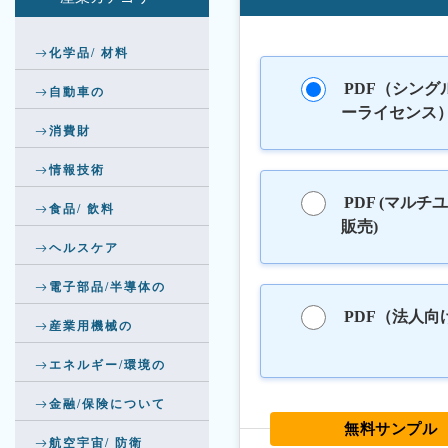
化学品/ 材料
PDF（シング
自動車の
ーライセンス
消費財
情報技術
PDF (マルチ
食品/ 飲料
販売)
ヘルスケア
電子部品/半導体の
PDF（法人向
産業用機械の
エネルギー/環境の
金融/保険について
無料サンプル
航空宇宙/ 防衛