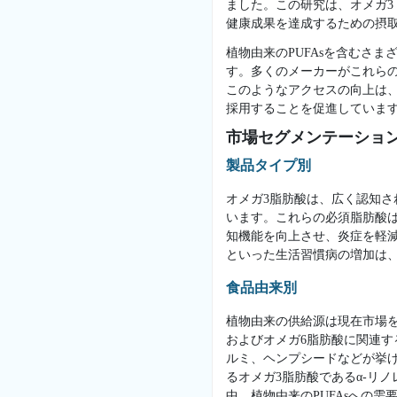
ました。この研究は、オメガ3 
健康成果を達成するための摂
植物由来のPUFAsを含むさ
す。多くのメーカーがこれらの
このようなアクセスの向上は
採用することを促進していま
市場セグメンテーショ
製品タイプ別
オメガ3脂肪酸は、広く認知
います。これらの必須脂肪酸
知機能を向上させ、炎症を軽
といった生活習慣病の増加は
食品由来別
植物由来の供給源は現在市場
およびオメガ6脂肪酸に関連す
ルミ、ヘンプシードなどが挙
るオメガ3脂肪酸であるα-リ
中、植物由来のPUFAsへの