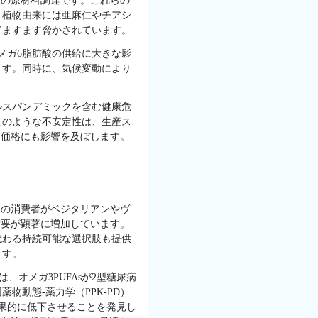
酸の原材料調達です。これらの
、植物由来には亜麻仁やチアシ
てますます脅かされています。
メガ6脂肪酸の供給に大きな影
ます。同時に、気候変動により
ルスパンデミックを含む健康危
このような不安定性は、生産ス
場価格にも影響を及ぼします。
くの消費者がベジタリアンやヴ
需要が顕著に増加しています。
代わる持続可能な選択肢も提供
ます。
、オメガ3PUFAsが2型糖尿病
動態-薬力学（PPK-PD）
に効果的に低下させることを発見し