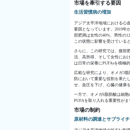
市場を牽引する要因
生活習慣病の増加
アジア太平洋地域における心血
要因となっています。2019
部肥満は女性の40%、男性の1
この状態に影響を受けている
さらに、この研究では、腹部
活、高所得、そして女性にお
は日常の栄養にPUFAsを積
広範な研究により、オメガ3脂
防において重要な役割を果た
せ、血圧を下げ、心臓の健康
一方で、オメガ6脂肪酸は細
PUFAを取り入れる重要性が
市場の制約
原材料の調達とサプライチ