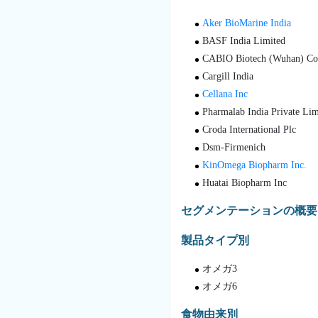
Aker BioMarine India
BASF India Limited
CABIO Biotech (Wuhan) Co.
Cargill India
Cellana Inc
Pharmalab India Private Lim
Croda International Plc
Dsm-Firmenich
KinOmega Biopharm Inc.
Huatai Biopharm Inc
セグメンテーションの概要
製品タイプ別
オメガ3
オメガ6
食物由来別