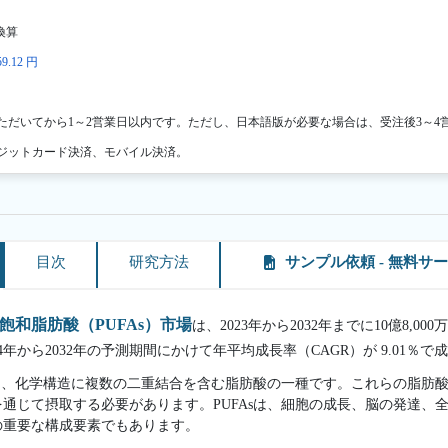
換算
9.12 円
ただいてから1～2営業日以内です。ただし、日本語版が必要な場合は、受注後3～4
ジットカード決済、モバイル決済。
目次
研究方法
サンプル依頼 - 無料サ
和脂肪酸（PUFAs）市場
は、2023年から2032年までに10億8,00
4年から2032年の予測期間にかけて年平均成長率（CAGR）が 9.01％
）は、化学構造に複数の二重結合を含む脂肪酸の一種です。これらの脂肪
通じて摂取する必要があります。PUFAsは、細胞の成長、脳の発達、
の重要な構成要素でもあります。