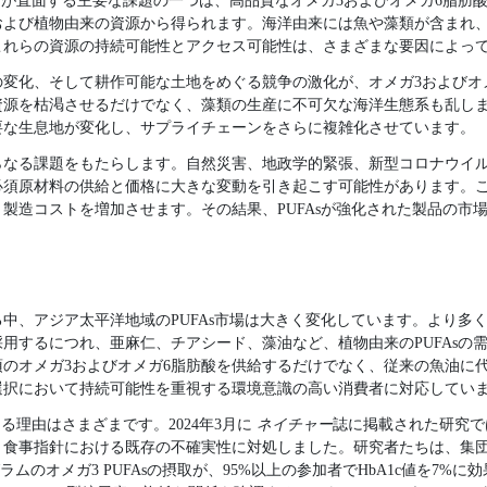
市場が直面する主要な課題の一つは、高品質なオメガ3およびオメガ6脂肪
および植物由来の資源から得られます。海洋由来には魚や藻類が含まれ
これらの資源の持続可能性とアクセス可能性は、さまざまな要因によっ
変化、そして耕作可能な土地をめぐる競争の激化が、オメガ3およびオ
資源を枯渇させるだけでなく、藻類の生産に不可欠な海洋生態系も乱し
要な生息地が変化し、サプライチェーンをさらに複雑化させています。
らなる課題をもたらします。自然災害、地政学的緊張、新型コロナウイ
必須原材料の供給と価格に大きな変動を引き起こす可能性があります。
製造コストを増加させます。その結果、PUFAsが強化された製品の市
中、アジア太平洋地域のPUFAs市場は大きく変化しています。より多
用するにつれ、亜麻仁、チアシード、藻油など、植物由来のPUFAsの
のオメガ3およびオメガ6脂肪酸を供給するだけでなく、従来の魚油に
選択において持続可能性を重視する環境意識の高い消費者に対応してい
まる理由はさまざまです。2024年3月に
ネイチャー
誌に掲載された研究では
食事指針における既存の不確実性に対処しました。研究者たちは、集団薬物
グラムのオメガ3 PUFAsの摂取が、95%以上の参加者でHbA1c値を7%