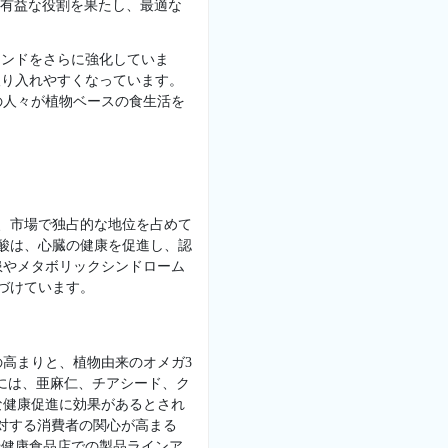
sが有益な役割を果たし、最適な
レンドをさらに強化していま
取り入れやすくなっています。
の人々が植物ベースの食生活を
、市場で独占的な地位を占めて
酸は、心臓の健康を促進し、認
患やメタボリックシンドローム
づけています。
高まりと、植物由来のオメガ3
源には、亜麻仁、チアシード、ク
な健康促進に効果があるとされ
に対する消費者の関心が高まる
や健康食品店での製品ラインア