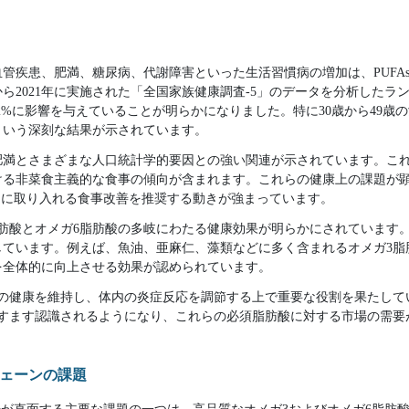
管疾患、肥満、糖尿病、代謝障害といった生活習慣病の増加は、PUFA
年から2021年に実施された「全国家族健康調査-5」のデータを分析した
2%に影響を与えていることが明らかになりました。特に30歳から49歳の
という深刻な結果が示されています。
肥満とさまざまな人口統計学的要因との強い関連が示されています。こ
ける非菜食主義的な食事の傾向が含まれます。これらの健康上の課題が
極的に取り入れる食事改善を推奨する動きが強まっています。
肪酸とオメガ6脂肪酸の多岐にわたる健康効果が明らかにされています
しています。例えば、魚油、亜麻仁、藻類などに多く含まれるオメガ3脂
を全体的に向上させる効果が認められています。
胞の健康を維持し、体内の炎症反応を調節する上で重要な役割を果たして
ますます認識されるようになり、これらの必須脂肪酸に対する市場の需要
ェーンの課題