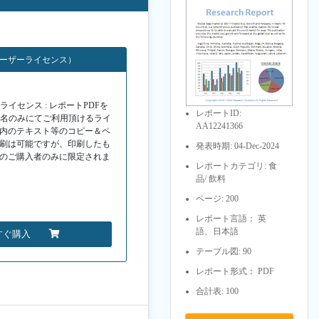
ユーザーライセンス）
イセンス : レポートPDFを
レポートID:
１名のみにてご利用頂けるライ
AA12241366
F内のテキスト等のコピー＆ペ
印刷は可能ですが、印刷したも
発表時期: 04-Dec-2024
Fのご購入者のみに限定されま
レポートカテゴリ: 食
品/ 飲料
ページ: 200
レポート言語： 英
語、日本語
すぐ購入
テーブル図: 90
レポート形式： PDF
合計表: 100